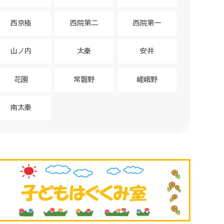
西京極
西院第二
西院第一
山ノ内
太秦
安井
花園
常磐野
嵯峨野
南太秦