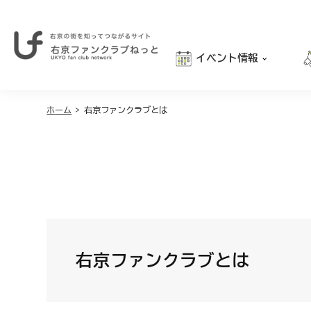
イベント情報
右
京
おでかけ
の
街
ホーム
>
右京ファンクラブとは
グルメ
を
学び
知
っ
親子向け
て
つ
な
が
る
サ
イ
右京ファンクラブとは
ト
｜
右