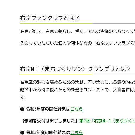
京
フ
ァ
右京ファンクラブとは？
ン
ク
右京が好き、右京に暮らし、働く、そんな皆様のまちづくり
ラ
ブ
入会していただいた個人や団体からの「右京ファンクラブ会
ね
っ
と
右京M-1（まちづくりワン）グランプリとは？
右京区の魅力を高めるための活動、若い活力による意欲的な
動の中から特に優れたものを選ぶコンテストで、入賞者には
す。
令和6年度の開催結果は
こちら
【参加者受付は終了しました】
第2回「右京M－1（まちづく
令和5年度の開催結果は
こちら