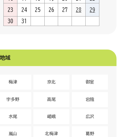
23
24
25
26
27
28
29
30
31
地域
梅津
京北
御室
宇多野
高尾
宕陰
水尾
嵯峨
広沢
嵐山
北梅津
葛野