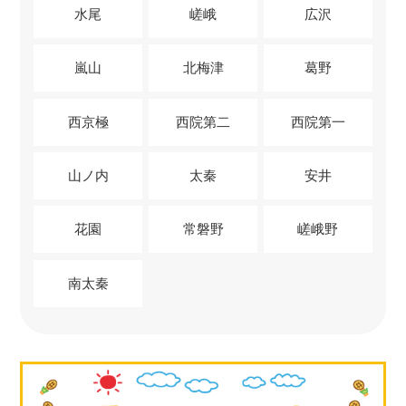
水尾
嵯峨
広沢
嵐山
北梅津
葛野
西京極
西院第二
西院第一
山ノ内
太秦
安井
花園
常磐野
嵯峨野
南太秦