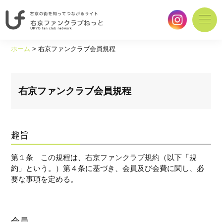
右
京
ホーム
>
右京ファンクラブ会員規程
の
街
を
知
右京ファンクラブ会員規程
っ
て
つ
な
趣旨
が
る
第１条 この規程は、
右京ファンクラブ規約
（以下「規
サ
約」という。）第４条に基づき、会員及び会費に関し、必
イ
要な事項を定める。
ト
｜
右
京
会員