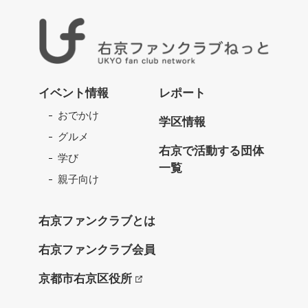
右
京
イベント情報
レポート
フ
おでかけ
ァ
学区情報
ン
グルメ
ク
右京で活動する団体
学び
ラ
一覧
ブ
親子向け
ね
っ
右京ファンクラブとは
と
右京ファンクラブ会員
京都市右京区役所