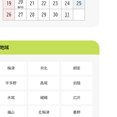
20
19
21
22
23
24
25
海の日
26
27
28
29
30
31
地域
梅津
京北
御室
宇多野
高尾
宕陰
水尾
嵯峨
広沢
嵐山
北梅津
葛野