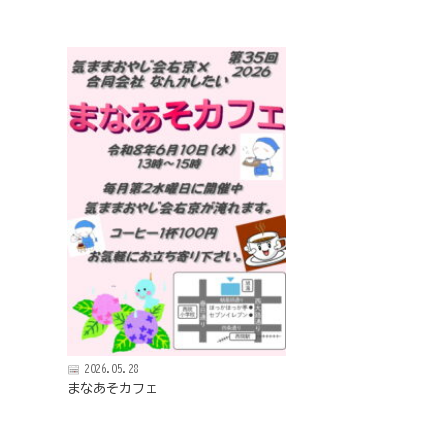
京
フ
ァ
ン
ク
ラ
ブ
ね
っ
と
2026.05.28
まなあそカフェ