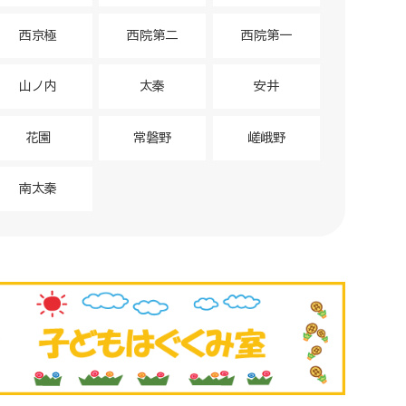
西京極
西院第二
西院第一
山ノ内
太秦
安井
花園
常磐野
嵯峨野
南太秦