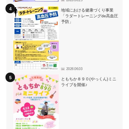
地域における健康づくり事業
「ラダートレーニングde高血圧
予防」
2026.06.03
ともちか８９０(やっくん)ミニ
ライブを開催♪