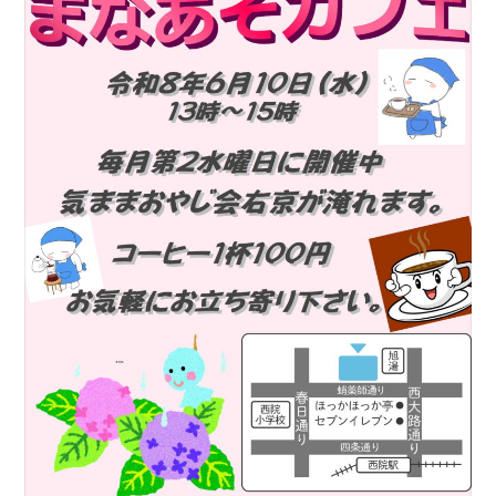
フ
ァ
ン
ク
ラ
ブ
ね
っ
と