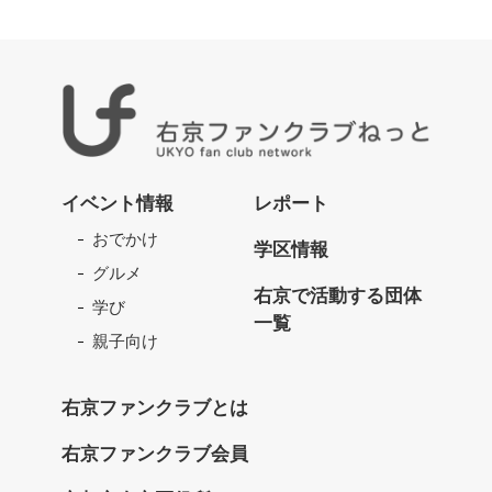
右
京
イベント情報
レポート
フ
おでかけ
ァ
学区情報
ン
グルメ
ク
右京で活動する団体
学び
ラ
一覧
ブ
親子向け
ね
っ
右京ファンクラブとは
と
右京ファンクラブ会員