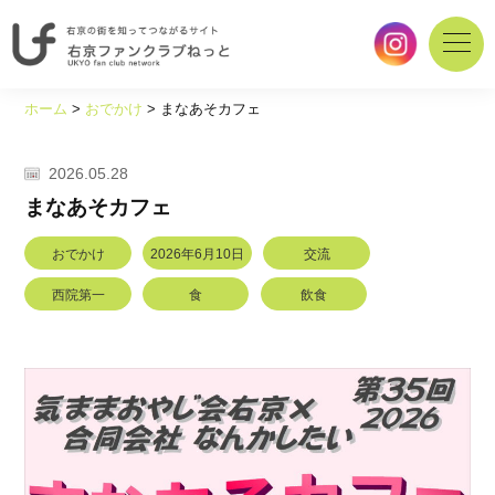
右
京
ホーム
>
おでかけ
>
まなあそカフェ
の
街
を
2026.05.28
知
まなあそカフェ
っ
て
おでかけ
2026年6月10日
交流
つ
な
西院第一
食
飲食
が
る
サ
イ
ト
｜
右
京