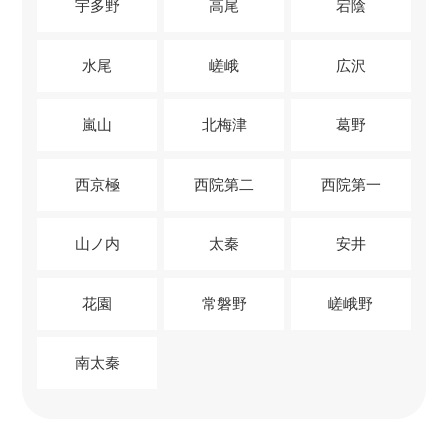
宇多野
高尾
宕陰
水尾
嵯峨
広沢
嵐山
北梅津
葛野
西京極
西院第二
西院第一
山ノ内
太秦
安井
花園
常磐野
嵯峨野
南太秦