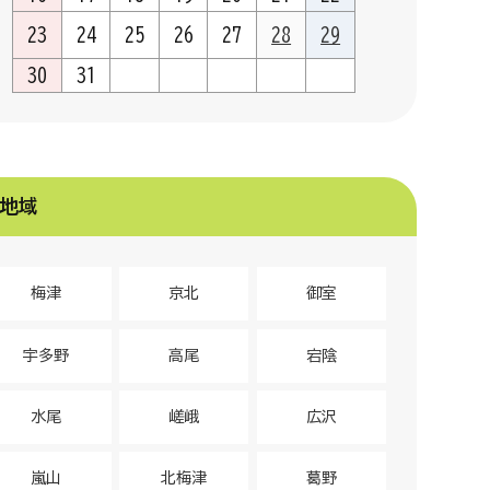
23
24
25
26
27
28
29
30
31
地域
梅津
京北
御室
宇多野
高尾
宕陰
水尾
嵯峨
広沢
嵐山
北梅津
葛野