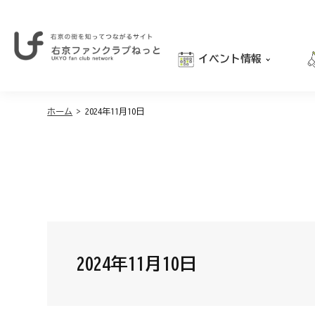
イベント情報
右
京
おでかけ
の
街
ホーム
>
2024年11月10日
グルメ
を
学び
知
っ
親子向け
て
つ
な
が
る
サ
イ
2024年11月10日
ト
｜
右