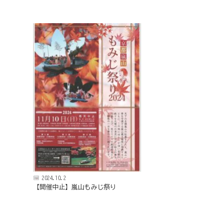
京
フ
ァ
ン
ク
ラ
ブ
ね
っ
と
2024.10.2
【開催中止】嵐山もみじ祭り