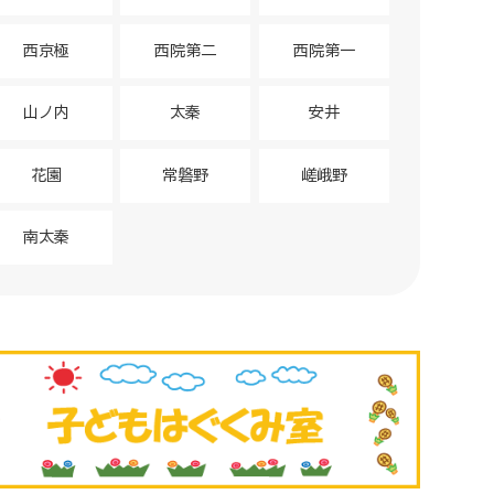
西京極
西院第二
西院第一
山ノ内
太秦
安井
花園
常磐野
嵯峨野
南太秦