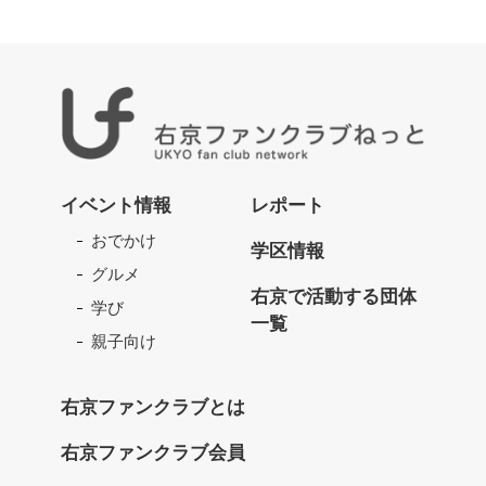
右
京
イベント情報
レポート
フ
おでかけ
ァ
学区情報
ン
グルメ
ク
右京で活動する団体
学び
ラ
一覧
ブ
親子向け
ね
っ
右京ファンクラブとは
と
右京ファンクラブ会員