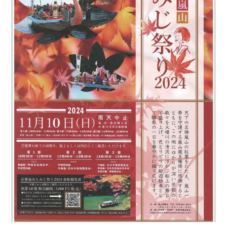
フ
ァ
ン
ク
ラ
ブ
ね
っ
と