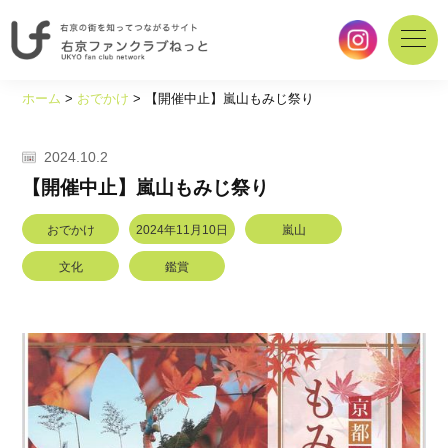
右
京
ホーム
>
おでかけ
>
【開催中止】嵐山もみじ祭り
の
街
を
2024.10.2
知
【開催中止】嵐山もみじ祭り
っ
て
おでかけ
2024年11月10日
嵐山
つ
な
文化
鑑賞
が
る
サ
イ
ト
｜
右
京