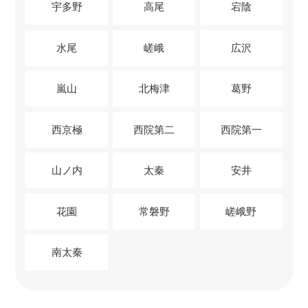
宇多野
高尾
宕陰
水尾
嵯峨
広沢
嵐山
北梅津
葛野
西京極
西院第二
西院第一
山ノ内
太秦
安井
花園
常磐野
嵯峨野
南太秦