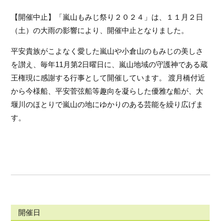
【開催中止】「嵐山もみじ祭り２０２４」は、１１月２日
（土）の大雨の影響により、開催中止となりました。
平安貴族がこよなく愛した嵐山や小倉山のもみじの美しさ
を讃え、毎年11月第2日曜日に、嵐山地域の守護神である蔵
王権現に感謝する行事として開催しています。 渡月橋付近
から今様船、平安菅弦船等趣向を凝らした優雅な船が、大
堰川のほとりで嵐山の地にゆかりのある芸能を繰り広げま
す。
開催日