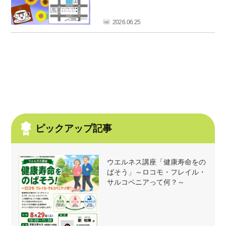
フ
ァ
2026.06.25
ン
ク
ラ
ブ
ね
っ
と
ピックアップ記事
ウエルネス講座「健康寿命をの
ばそう」～ロコモ・フレイル・
サルコペニアって何？～