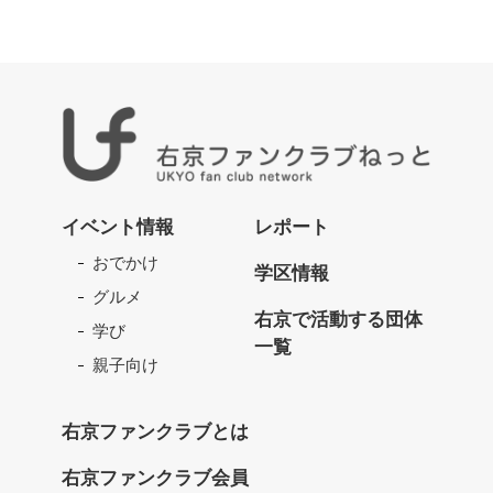
右
京
イベント情報
レポート
フ
おでかけ
ァ
学区情報
ン
グルメ
ク
右京で活動する団体
学び
ラ
一覧
ブ
親子向け
ね
っ
右京ファンクラブとは
と
右京ファンクラブ会員