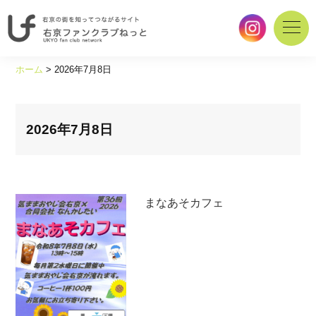
右
京
ホーム
>
2026年7月8日
の
街
を
知
2026年7月8日
っ
て
つ
な
まなあそカフェ
が
る
サ
イ
ト
｜
右
京