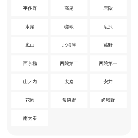
宇多野
高尾
宕陰
水尾
嵯峨
広沢
嵐山
北梅津
葛野
西京極
西院第二
西院第一
山ノ内
太秦
安井
花園
常磐野
嵯峨野
南太秦