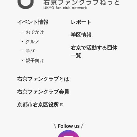
右
京
イベント情報
レポート
フ
おでかけ
ァ
学区情報
ン
グルメ
ク
右京で活動する団体
学び
ラ
一覧
ブ
親子向け
ね
っ
右京ファンクラブとは
と
右京ファンクラブ会員
京都市右京区役所