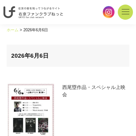
右
京
ホーム
>
2026年6月6日
の
街
を
知
2026年6月6日
っ
て
つ
な
西尾塁作品・スペシャル上映
が
会
る
サ
イ
ト
｜
右
京