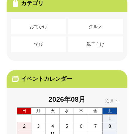
カテゴリ
おでかけ
グルメ
学び
親子向け
イベントカレンダー
2026
年
08
月
次月
日
月
火
水
木
金
土
1
2
3
4
5
6
7
8
11