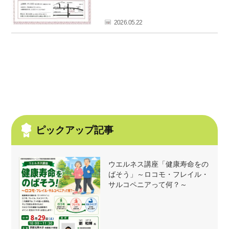
フ
ァ
2026.05.22
ン
ク
ラ
ブ
ね
っ
と
ピックアップ記事
ウエルネス講座「健康寿命をの
ばそう」～ロコモ・フレイル・
サルコペニアって何？～