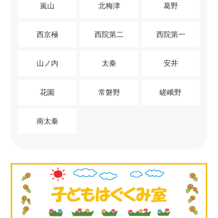
嵐山
北梅津
葛野
西京極
西院第二
西院第一
山ノ内
太秦
安井
花園
常磐野
嵯峨野
南太秦