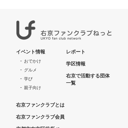
右
京
イベント情報
レポート
フ
おでかけ
ァ
学区情報
ン
グルメ
ク
右京で活動する団体
学び
ラ
一覧
ブ
親子向け
ね
っ
右京ファンクラブとは
と
右京ファンクラブ会員