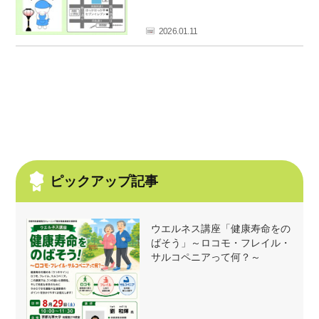
フ
ァ
2026.01.11
ン
ク
ラ
ブ
ね
っ
と
ピックアップ記事
ウエルネス講座「健康寿命をの
ばそう」～ロコモ・フレイル・
サルコペニアって何？～