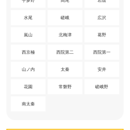
宇多野
高尾
宕陰
水尾
嵯峨
広沢
嵐山
北梅津
葛野
西京極
西院第二
西院第一
山ノ内
太秦
安井
花園
常磐野
嵯峨野
南太秦