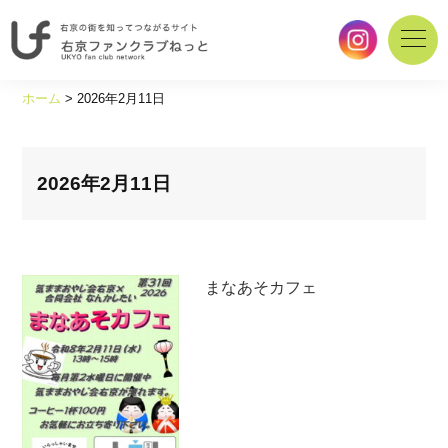
右
京
ホーム
>
2026年2月11日
の
街
を
知
2026年2月11日
っ
て
つ
な
まなあそカフェ
が
る
サ
イ
ト
｜
右
京