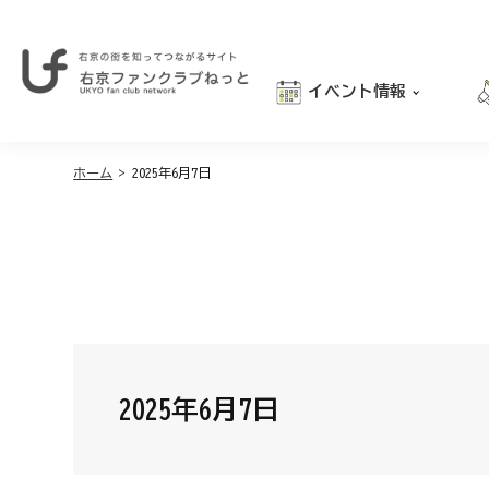
イベント情報
右
京
おでかけ
の
街
ホーム
>
2025年6月7日
グルメ
を
学び
知
っ
親子向け
て
つ
な
が
る
サ
イ
2025年6月7日
ト
｜
右