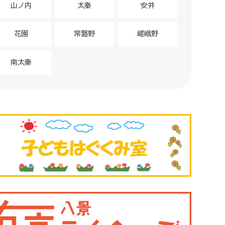
山ノ内
太秦
安井
花園
常磐野
嵯峨野
南太秦