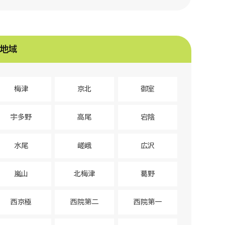
地域
梅津
京北
御室
宇多野
高尾
宕陰
水尾
嵯峨
広沢
嵐山
北梅津
葛野
西京極
西院第二
西院第一