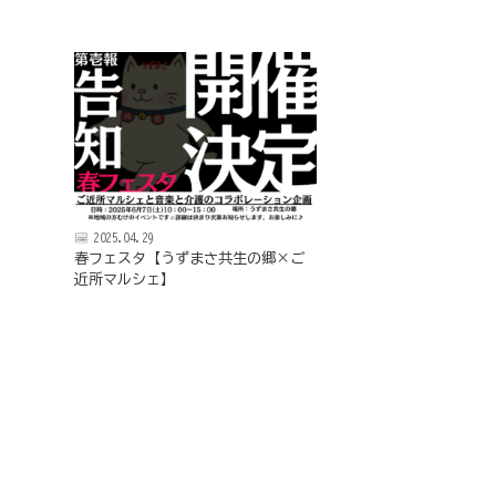
京
フ
ァ
ン
ク
ラ
ブ
ね
っ
と
2025.04.29
春フェスタ【うずまさ共生の郷×ご
近所マルシェ】