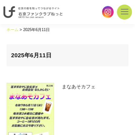
右
京
ホーム
>
2025年6月11日
の
街
を
知
2025年6月11日
っ
て
つ
な
まなあそカフェ
が
る
サ
イ
ト
｜
右
京