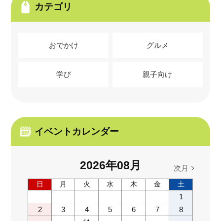
カテゴリ
おでかけ
グルメ
学び
親子向け
イベントカレンダー
2026
年
08
月
次月
日
月
火
水
木
金
土
1
2
3
4
5
6
7
8