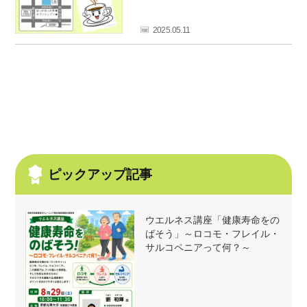
フ
ァ
2025.05.11
ン
ク
ラ
ブ
ね
っ
と
ピックアップ記事
ウエルネス講座「健康寿命をの
ばそう」～ロコモ・フレイル・
サルコペニアって何？～