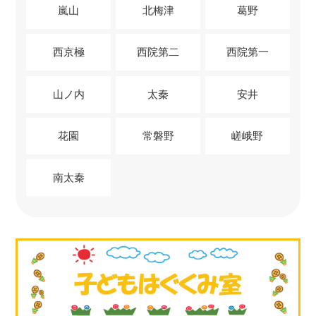
嵐山
北梅津
葛野
西京極
西院第二
西院第一
山ノ内
太秦
安井
花園
常磐野
嵯峨野
南太秦