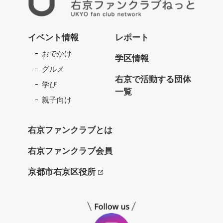
右
京
イベント情報
レポート
フ
おでかけ
ァ
学区情報
ン
グルメ
ク
右京で活動する団体
学び
ラ
一覧
ブ
親子向け
ね
っ
右京ファンクラブとは
と
右京ファンクラブ会員
京都市右京区役所