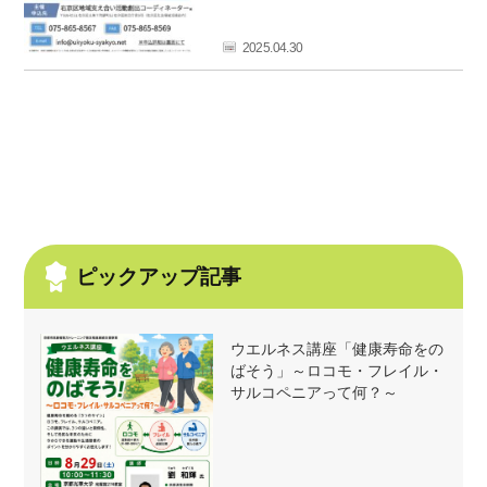
フ
ァ
2025.04.30
ン
ク
ラ
ブ
ね
っ
と
ピックアップ記事
ウエルネス講座「健康寿命をの
ばそう」～ロコモ・フレイル・
サルコペニアって何？～