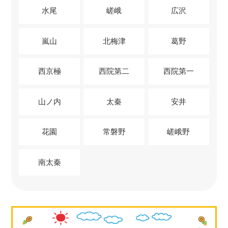
水尾
嵯峨
広沢
嵐山
北梅津
葛野
西京極
西院第二
西院第一
山ノ内
太秦
安井
花園
常磐野
嵯峨野
南太秦