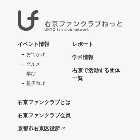
右
京
イベント情報
レポート
フ
おでかけ
ァ
学区情報
ン
グルメ
ク
右京で活動する団体
学び
ラ
一覧
ブ
親子向け
ね
っ
右京ファンクラブとは
と
右京ファンクラブ会員
京都市右京区役所