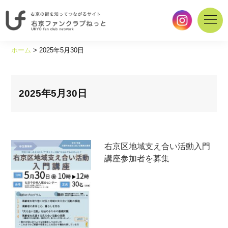
右
京
ホーム
>
2025年5月30日
の
街
を
知
2025年5月30日
っ
て
つ
な
右京区地域支え合い活動入門
が
講座参加者を募集
る
サ
イ
ト
｜
右
京