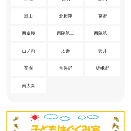
嵐山
北梅津
葛野
西京極
西院第二
西院第一
山ノ内
太秦
安井
花園
常磐野
嵯峨野
南太秦