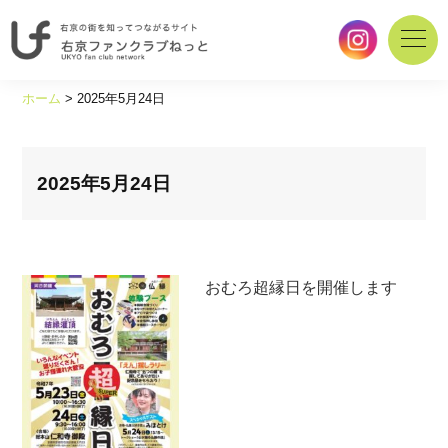
右
京
ホーム
>
2025年5月24日
の
街
を
知
2025年5月24日
っ
て
つ
な
おむろ超縁日を開催します
が
る
サ
イ
ト
｜
右
京