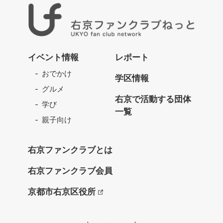
右
京
イベント情報
レポート
フ
おでかけ
ァ
学区情報
ン
グルメ
ク
右京で活動する団体
学び
ラ
一覧
ブ
親子向け
ね
っ
右京ファンクラブとは
と
右京ファンクラブ会員
京都市右京区役所