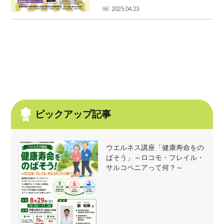
フ
2025.04.23
ァ
ン
ク
ラ
ブ
ね
っ
と
ピックアップ記事
ウエルネス講座「健康寿命をの
ばそう」～ロコモ・フレイル・
サルコペニアって何？～