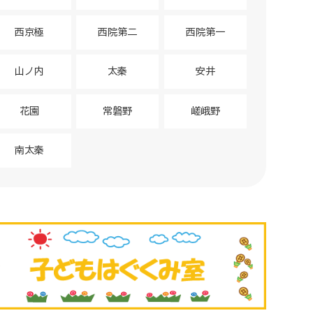
西京極
西院第二
西院第一
山ノ内
太秦
安井
花園
常磐野
嵯峨野
南太秦