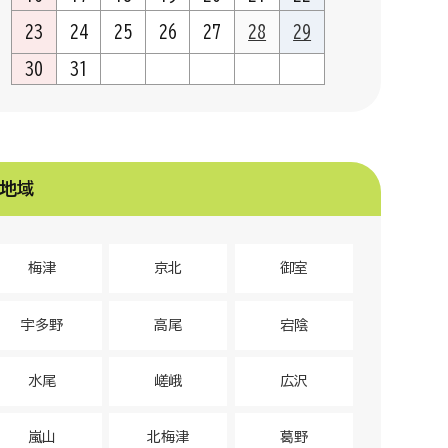
23
24
25
26
27
28
29
30
31
地域
梅津
京北
御室
宇多野
高尾
宕陰
水尾
嵯峨
広沢
嵐山
北梅津
葛野