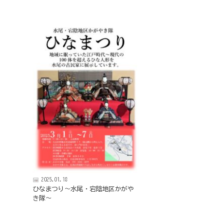
京
フ
ァ
ン
ク
ラ
ブ
ね
っ
と
2025.01.18
ひなまつり～水尾・宕陰地区かがや
き隊～