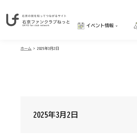
イベント情報
右
京
おでかけ
の
街
ホーム
>
2025年3月2日
グルメ
を
学び
知
っ
親子向け
て
つ
な
が
る
サ
イ
2025年3月2日
ト
｜
右