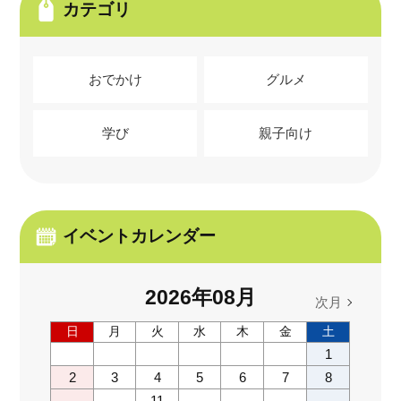
カテゴリ
おでかけ
グルメ
学び
親子向け
イベントカレンダー
2026
年
08
月
次月
日
月
火
水
木
金
土
1
2
3
4
5
6
7
8
11