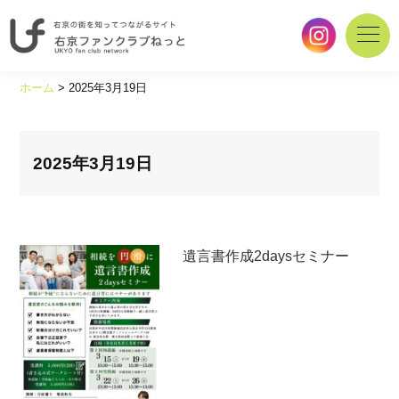
右
京
ホーム
>
2025年3月19日
の
街
を
知
2025年3月19日
っ
て
つ
な
遺言書作成2daysセミナー
が
る
サ
イ
ト
｜
右
京