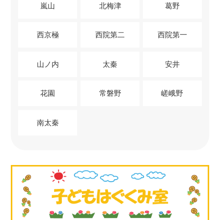
嵐山
北梅津
葛野
西京極
西院第二
西院第一
山ノ内
太秦
安井
花園
常磐野
嵯峨野
南太秦