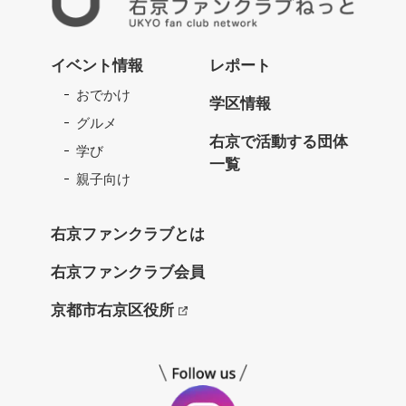
右
京
イベント情報
レポート
フ
おでかけ
ァ
学区情報
ン
グルメ
ク
右京で活動する団体
学び
ラ
一覧
ブ
親子向け
ね
っ
右京ファンクラブとは
と
右京ファンクラブ会員
京都市右京区役所