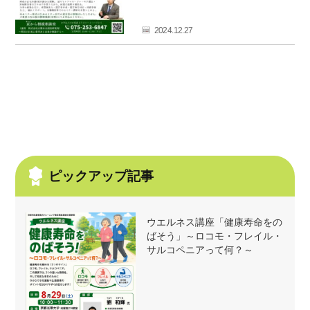
フ
ァ
2024.12.27
ン
ク
ラ
ブ
ね
っ
と
ピックアップ記事
ウエルネス講座「健康寿命をの
ばそう」～ロコモ・フレイル・
サルコペニアって何？～