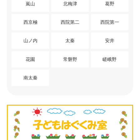
嵐山
北梅津
葛野
西京極
西院第二
西院第一
山ノ内
太秦
安井
花園
常磐野
嵯峨野
南太秦