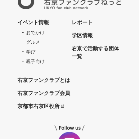
右
京
イベント情報
レポート
フ
おでかけ
ァ
学区情報
ン
グルメ
ク
右京で活動する団体
学び
ラ
一覧
ブ
親子向け
ね
っ
右京ファンクラブとは
と
右京ファンクラブ会員
京都市右京区役所