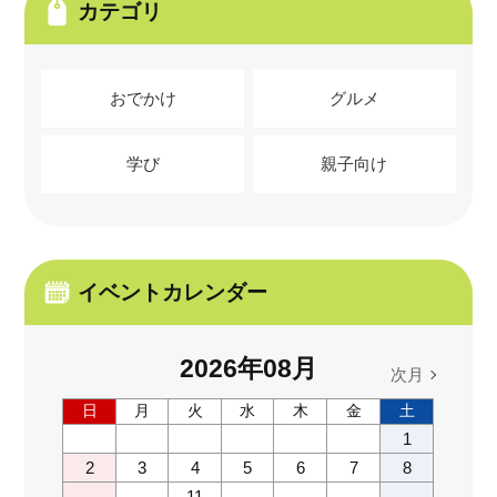
カテゴリ
おでかけ
グルメ
学び
親子向け
イベントカレンダー
2026
年
08
月
次月
日
月
火
水
木
金
土
1
2
3
4
5
6
7
8
11