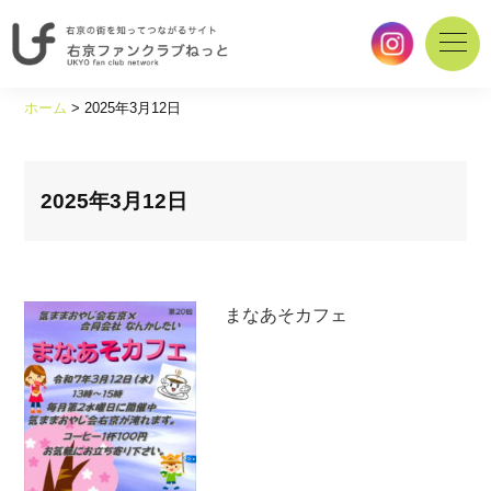
右
京
ホーム
>
2025年3月12日
の
街
を
知
2025年3月12日
っ
て
つ
な
まなあそカフェ
が
る
サ
イ
ト
｜
右
京