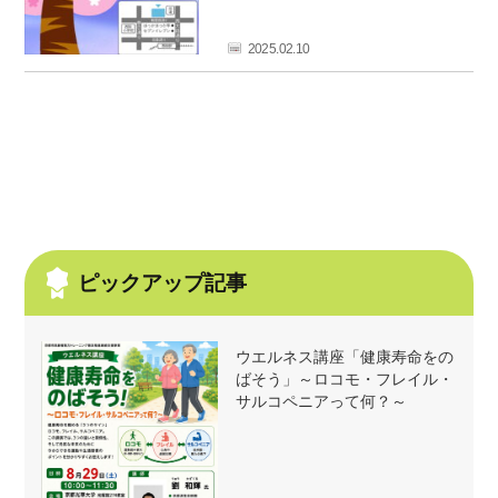
フ
ァ
2025.02.10
ン
ク
ラ
ブ
ね
っ
と
ピックアップ記事
ウエルネス講座「健康寿命をの
ばそう」～ロコモ・フレイル・
サルコペニアって何？～