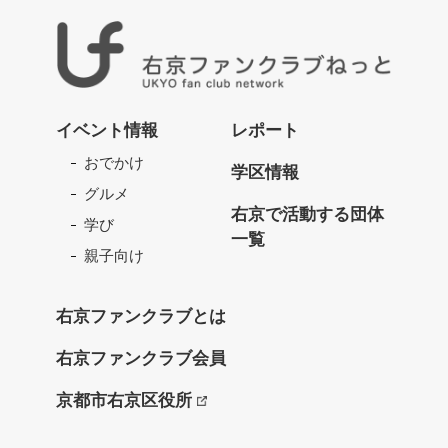
右
京
イベント情報
レポート
フ
おでかけ
ァ
学区情報
ン
グルメ
ク
右京で活動する団体
学び
ラ
一覧
ブ
親子向け
ね
っ
右京ファンクラブとは
と
右京ファンクラブ会員
京都市右京区役所