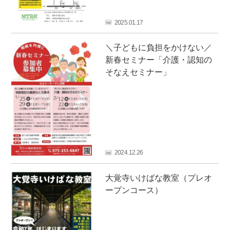
フ
ァ
2025.01.17
ン
ク
＼子どもに負担をかけない／
ラ
新春セミナー「介護・認知の
ブ
そなえセミナー」
ね
っ
と
2024.12.26
大覚寺いけばな教室（プレオ
ープンコース）