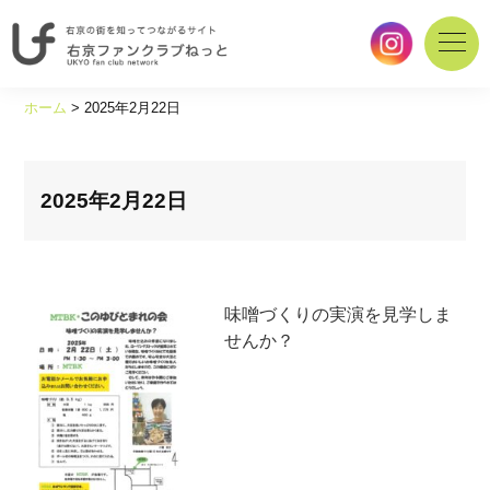
右
京
ホーム
>
2025年2月22日
の
街
を
知
2025年2月22日
っ
て
つ
な
味噌づくりの実演を見学しま
が
せんか？
る
サ
イ
ト
｜
右
京