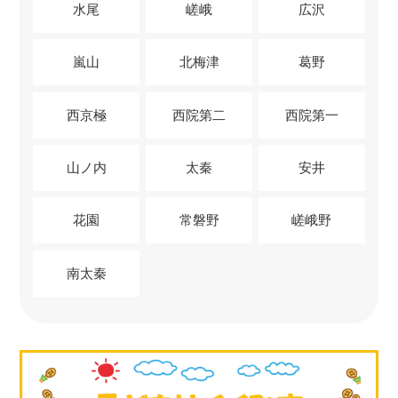
水尾
嵯峨
広沢
嵐山
北梅津
葛野
西京極
西院第二
西院第一
山ノ内
太秦
安井
花園
常磐野
嵯峨野
南太秦