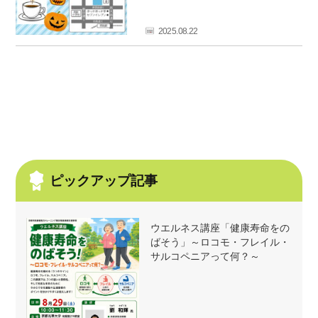
フ
ァ
2025.08.22
ン
ク
ラ
ブ
ね
っ
と
ピックアップ記事
ウエルネス講座「健康寿命をの
ばそう」～ロコモ・フレイル・
サルコペニアって何？～