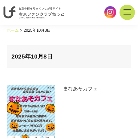
右
京
ホーム
>
2025年10月8日
の
街
を
知
2025年10月8日
っ
て
つ
な
まなあそカフェ
が
る
サ
イ
ト
｜
右
京