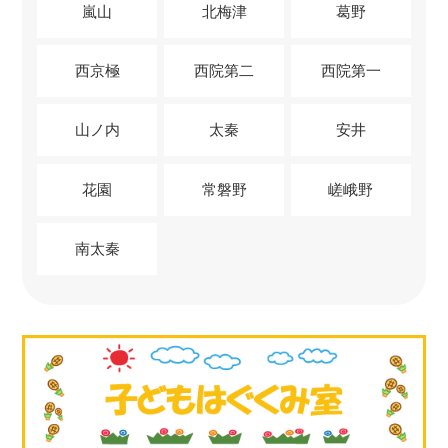
嵐山
北梅津
葛野
西京極
西院第二
西院第一
山ノ内
太秦
安井
花園
常磐野
嵯峨野
南太秦