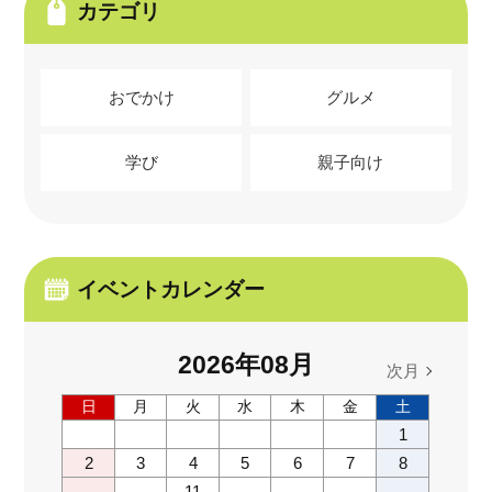
カテゴリ
おでかけ
グルメ
学び
親子向け
イベントカレンダー
2026
年
08
月
次月
日
月
火
水
木
金
土
1
2
3
4
5
6
7
8
11