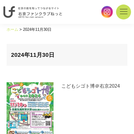
右
京
ホーム
>
2024年11月30日
の
街
を
知
2024年11月30日
っ
て
つ
な
こどもシゴト博＠右京2024
が
る
サ
イ
ト
｜
右
京