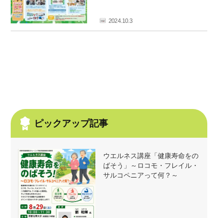
フ
ァ
2024.10.3
ン
ク
ラ
ブ
ね
っ
と
ピックアップ記事
ウエルネス講座「健康寿命をの
ばそう」～ロコモ・フレイル・
サルコペニアって何？～