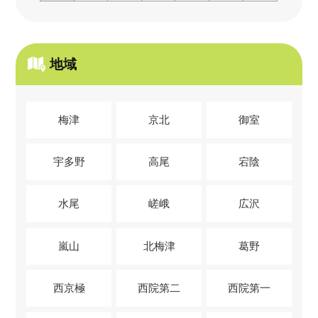
地域
梅津
京北
御室
宇多野
高尾
宕陰
水尾
嵯峨
広沢
嵐山
北梅津
葛野
西京極
西院第二
西院第一