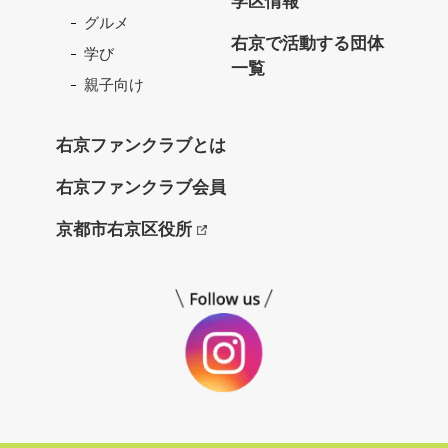
学区情報
ン
グルメ
ク
右京で活動する団体
学び
ラ
一覧
ブ
親子向け
ね
っ
右京ファンクラブとは
と
右京ファンクラブ会員
京都市右京区役所