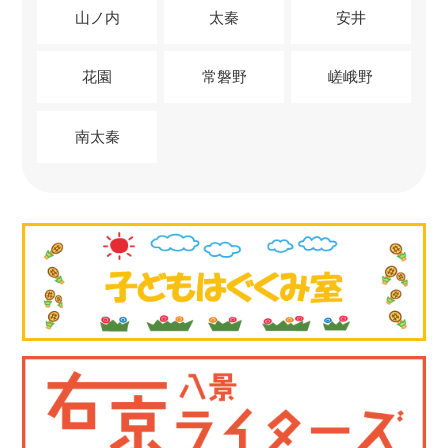
山ノ内
太秦
安井
花園
常磐野
嵯峨野
南太秦