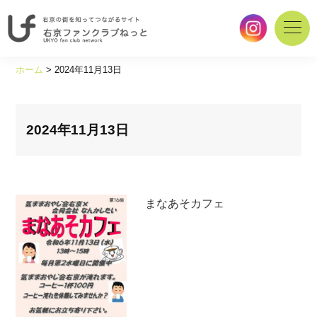
右
京
ホーム
>
2024年11月13日
の
街
を
知
2024年11月13日
っ
て
つ
な
まなあそカフェ
が
る
サ
イ
ト
｜
右
京