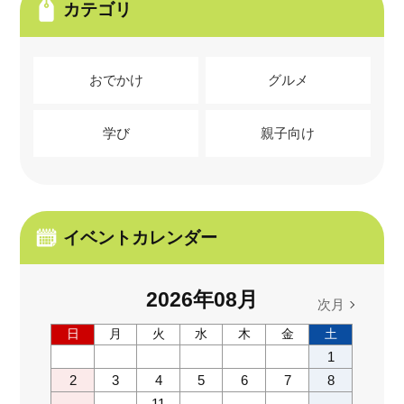
カテゴリ
おでかけ
グルメ
学び
親子向け
イベントカレンダー
2026
年
08
月
次月
日
月
火
水
木
金
土
1
2
3
4
5
6
7
8
11