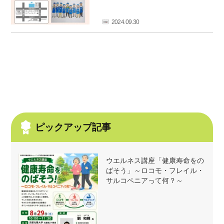
フ
ァ
2024.09.30
ン
ク
ラ
ブ
ね
っ
と
ピックアップ記事
ウエルネス講座「健康寿命をの
ばそう」～ロコモ・フレイル・
サルコペニアって何？～