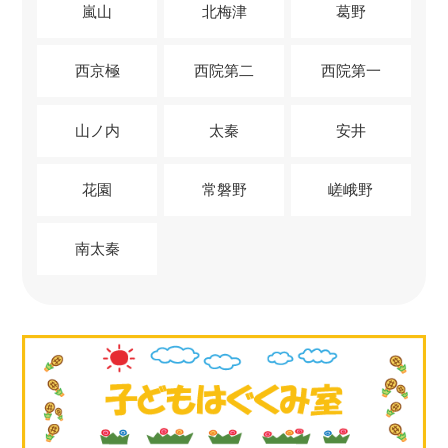
嵐山
北梅津
葛野
西京極
西院第二
西院第一
山ノ内
太秦
安井
花園
常磐野
嵯峨野
南太秦