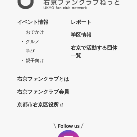
右
京
イベント情報
レポート
フ
おでかけ
ァ
学区情報
ン
グルメ
ク
右京で活動する団体
学び
ラ
一覧
ブ
親子向け
ね
っ
右京ファンクラブとは
と
右京ファンクラブ会員
京都市右京区役所