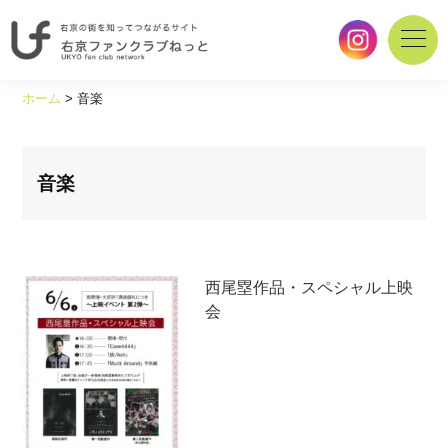
右
京
ホーム
>
音楽
の
街
を
知
音楽
っ
て
つ
な
西尾塁作品・スペシャル上映
が
会
る
サ
イ
ト
｜
右
京