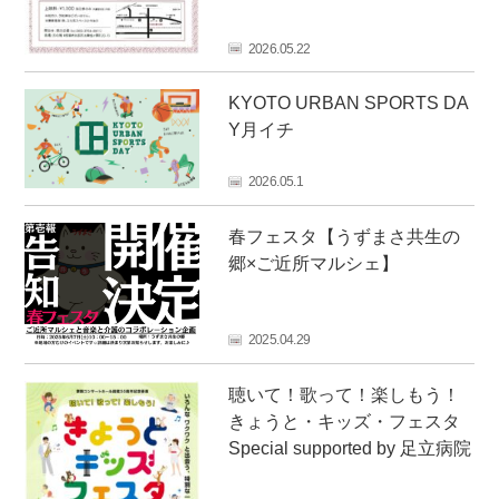
フ
ァ
2026.05.22
ン
ク
KYOTO URBAN SPORTS DA
ラ
Y月イチ
ブ
ね
2026.05.1
っ
と
春フェスタ【うずまさ共生の
郷×ご近所マルシェ】
2025.04.29
聴いて！歌って！楽しもう！
きょうと・キッズ・フェスタ
Special supported by 足立病院