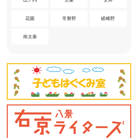
花園
常磐野
嵯峨野
南太秦