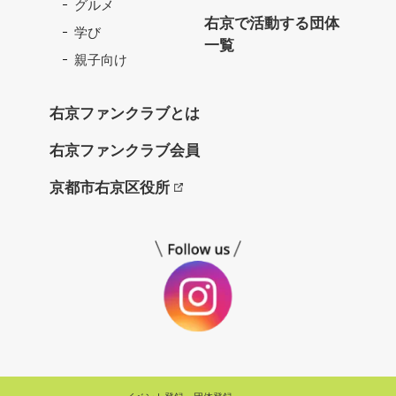
グルメ
ク
右京で活動する団体
学び
ラ
一覧
ブ
親子向け
ね
っ
右京ファンクラブとは
と
右京ファンクラブ会員
京都市右京区役所