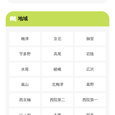
地域
梅津
京北
御室
宇多野
高尾
宕陰
水尾
嵯峨
広沢
嵐山
北梅津
葛野
西京極
西院第二
西院第一
山ノ内
太秦
安井