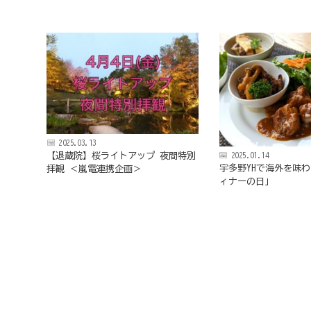
京
フ
ァ
ン
ク
ラ
ブ
ね
っ
と
2025.03.13
【退蔵院】桜ライトアップ 夜間特別
2025.01.14
宇多野YHで海外を味
拝観 ＜嵐電連携企画＞
ィナーの日」