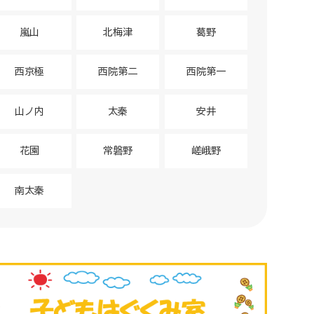
嵐山
北梅津
葛野
西京極
西院第二
西院第一
山ノ内
太秦
安井
花園
常磐野
嵯峨野
南太秦