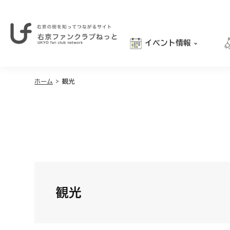
イベント情報
右
京
おでかけ
の
街
ホーム
>
観光
グルメ
を
学び
知
っ
親子向け
て
つ
な
が
る
サ
イ
観光
ト
｜
右