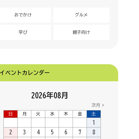
おでかけ
グルメ
学び
親子向け
イベントカレンダー
2026
年
08
月
次月
日
月
火
水
木
金
土
1
2
3
4
5
6
7
8