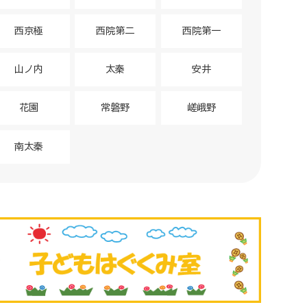
西京極
西院第二
西院第一
山ノ内
太秦
安井
花園
常磐野
嵯峨野
南太秦