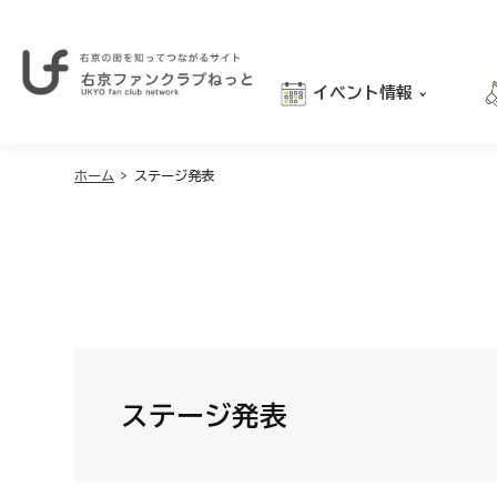
イベント情報
右
京
おでかけ
の
街
ホーム
>
ステージ発表
グルメ
を
学び
知
っ
親子向け
て
つ
な
が
る
サ
イ
ステージ発表
ト
｜
右