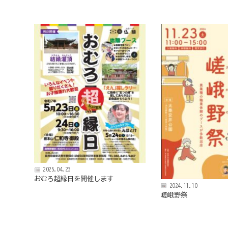
京
フ
ァ
ン
ク
ラ
ブ
ね
っ
と
2025.04.23
おむろ超縁日を開催します
2024.11.10
嵯峨野祭