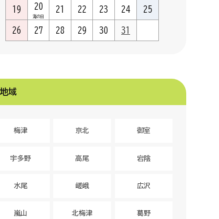
20
19
21
22
23
24
25
海の日
26
27
28
29
30
31
地域
梅津
京北
御室
宇多野
高尾
宕陰
水尾
嵯峨
広沢
嵐山
北梅津
葛野