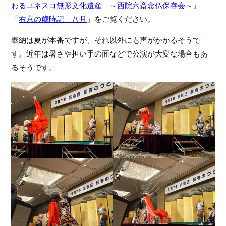
わるユネスコ無形文化遺産　～西院六斎念仏保存会～
」
フ
「
右京の歳時記　八月
」をご覧ください。
ァ
ン
奉納は夏が本番ですが、それ以外にも声がかかるそうで
ク
ラ
す。近年は暑さや担い手の面などで公演が大変な場合もあ
ブ
るそうです。
ね
っ
と