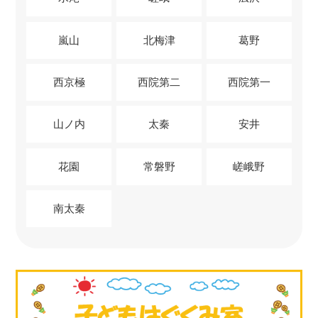
嵐山
北梅津
葛野
西京極
西院第二
西院第一
山ノ内
太秦
安井
花園
常磐野
嵯峨野
南太秦