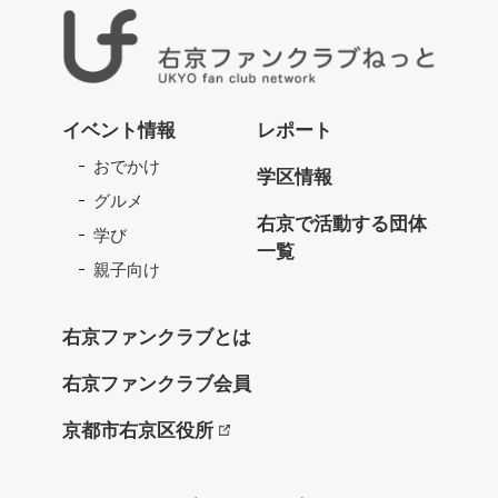
右
京
イベント情報
レポート
フ
おでかけ
ァ
学区情報
ン
グルメ
ク
右京で活動する団体
学び
ラ
一覧
ブ
親子向け
ね
っ
右京ファンクラブとは
と
右京ファンクラブ会員
京都市右京区役所