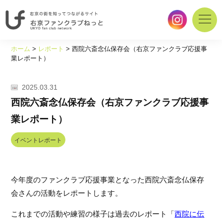
右
京
ホーム
>
レポート
>
西院六斎念仏保存会（右京ファンクラブ応援事
の
業レポート）
街
を
2025.03.31
知
っ
西院六斎念仏保存会（右京ファンクラブ応援事
て
業レポート）
つ
な
イベントレポート
が
る
サ
イ
今年度のファンクラブ応援事業となった西院六斎念仏保存
ト
会さんの活動をレポートします。
｜
右
これまでの活動や練習の様子は過去のレポート「
西院に伝
京