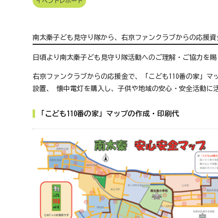
イベントレポート
京
フ
ァ
ン
南太秦子ども見守り隊から、右京ファンクラブからの応援資
ク
ラ
日頃より南太秦子ども見守り隊活動へのご理解・ご協力を賜
ブ
ね
右京ファンクラブからの応援金で、「こども110番の家」マ
っ
設置、 懐中電灯を購入し、子供や地域の安心・安全活動に
と
「こども110番の家」マップの作成・印刷代