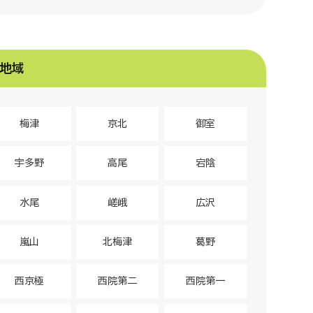
地域
梅津
京北
御室
宇多野
高尾
宕陰
水尾
嵯峨
広沢
嵐山
北梅津
葛野
西京極
西院第二
西院第一