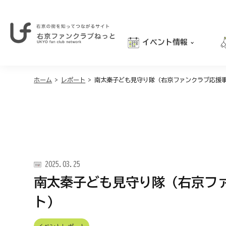
イベント情報
右
京
おでかけ
の
街
ホーム
>
レポート
>
南太秦子ども見守り隊（右京ファンクラブ応援
グルメ
を
学び
知
っ
親子向け
て
つ
な
が
2025.03.25
る
サ
南太秦子ども見守り隊（右京フ
イ
ト
ト）
｜
右