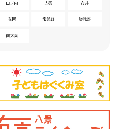
山ノ内
太秦
安井
花園
常磐野
嵯峨野
南太秦