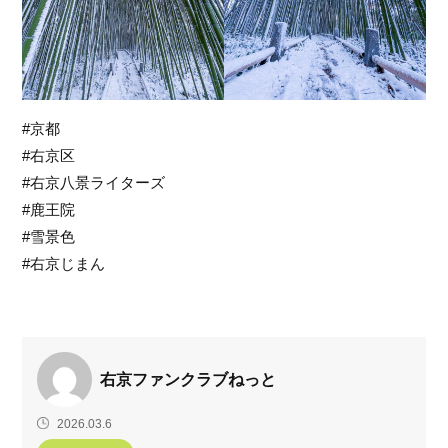
#京都
#右京区
#右京八景ライターズ
#鹿王院
#雪景色
#右京じまん
右京ファンクラブねっと
2026.03.6