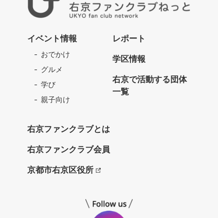
右
京
イベント情報
レポート
フ
おでかけ
ァ
学区情報
ン
グルメ
ク
右京で活動する団体
学び
ラ
一覧
ブ
親子向け
ね
っ
右京ファンクラブとは
と
右京ファンクラブ会員
京都市右京区役所