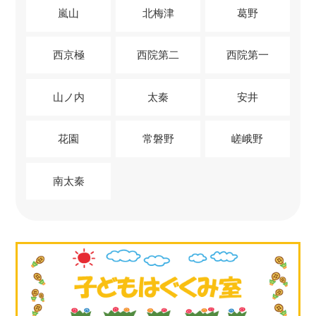
嵐山
北梅津
葛野
西京極
西院第二
西院第一
山ノ内
太秦
安井
花園
常磐野
嵯峨野
南太秦