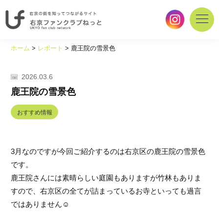
右
京
ホーム
>
レポート
>
鹿王院の雪景色
の
街
を
2026.03.6
知
鹿王院の雪景色
っ
て
おすすめ情報
つ
な
が
3月なのですが今回ご紹介するのは右京区の鹿王院の雪景色
る
サ
です。
イ
鹿王院さんには素晴らしい庭園もありますが竹林もありま
ト
すので、右京区の全てが詰まっているお寺といっても過言
｜
ではありません
☺
右
京