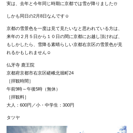
実は、去年と今年同じ時期に京都では雪が降りました
☃
フ
ァ
しかも同日の2月8日なんです
☺
ン
ク
京都の雪景色を一度は見て見たいなと思われている方は、
ラ
来年の２月５日から１０日の間に京都にお越し頂ければ、
ブ
ね
もしかしたら、雪降る素晴らしい京都右京区の雪景色が見
っ
れるかもしれません
☺
と
仏牙寺 鹿王院
京都府京都市右京区嵯峨北堀町24
［拝観時間］
午前9時～午後5時（無休）
［拝観料］
大人：600円／小・中学生：300円
タツヤ