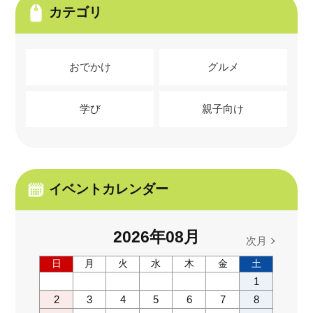
カテゴリ
おでかけ
グルメ
学び
親子向け
イベントカレンダー
2026
年
08
月
次月
日
月
火
水
木
金
土
1
2
3
4
5
6
7
8