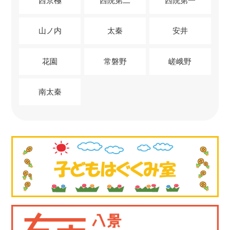
西京極
西院第二
西院第一
山ノ内
太秦
安井
花園
常磐野
嵯峨野
南太秦