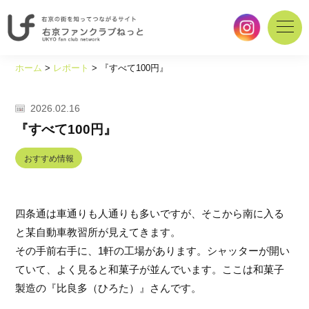
右
京
ホーム
>
レポート
>
『すべて100円』
の
街
を
2026.02.16
知
『すべて100円』
っ
て
おすすめ情報
つ
な
が
四条通は車通りも人通りも多いですが、そこから南に入る
る
サ
と某自動車教習所が見えてきます。
イ
その手前右手に、1軒の工場があります。シャッターが開い
ト
ていて、よく見ると和菓子が並んでいます。ここは和菓子
｜
製造の『比良多（ひろた）』さんです。
右
京