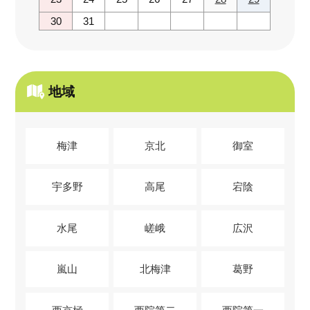
30
31
地域
梅津
京北
御室
宇多野
高尾
宕陰
水尾
嵯峨
広沢
嵐山
北梅津
葛野