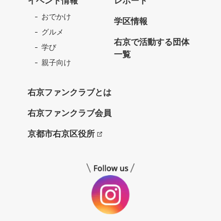
イベント情報
レポート
フ
おでかけ
ァ
学区情報
ン
グルメ
ク
右京で活動する団体
学び
ラ
一覧
ブ
親子向け
ね
っ
右京ファンクラブとは
と
右京ファンクラブ会員
京都市右京区役所