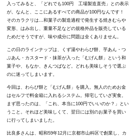
入ってみると、「どれでも100円　工場製造直売」との表示
フ
が。なんと、ここにあるすべての商品が100円なんです！
ァ
ン
そのカラクリは…和菓子の製造過程で発生する焼きむらや
ク
変形、はみ出し、重量不足などの規格外品を販売している
ラ
ためだそうですが、味や成分に問題は全くありません。
ブ
ね
この日のラインナップは、くず湯やわらび餅、芋あん・つ
っ
ぶあん・カスタード・抹茶が入った「むげん餅」という和
と
菓子や、もなか、きんつばなど。どれも美味しそうで選ぶ
のに迷ってしまいます。
今回は、わらび餅と「むげん餅」を購入。無人のためお金
はセルフで料金箱に入れるシステム。帰宅していざ実食。
まず思ったのは、「これ、本当に100円でいいのか？」とい
うこと。それほど美味しくて、翌日には別のお菓子を買い
に行ってしまいました。
比良多さんは、昭和59年12月に京都市山科区で創業し、カ