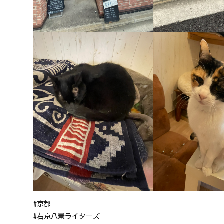
#京都
#右京八景ライターズ