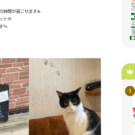
の時間が過ごせます
☕
ット
🫶
す
🐾