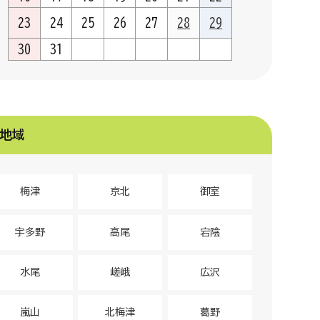
23
24
25
26
27
28
29
30
31
地域
梅津
京北
御室
宇多野
高尾
宕陰
水尾
嵯峨
広沢
嵐山
北梅津
葛野