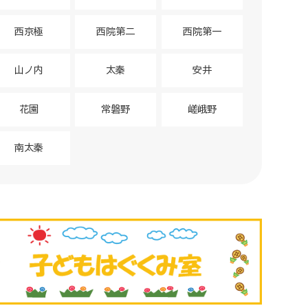
西京極
西院第二
西院第一
山ノ内
太秦
安井
花園
常磐野
嵯峨野
南太秦