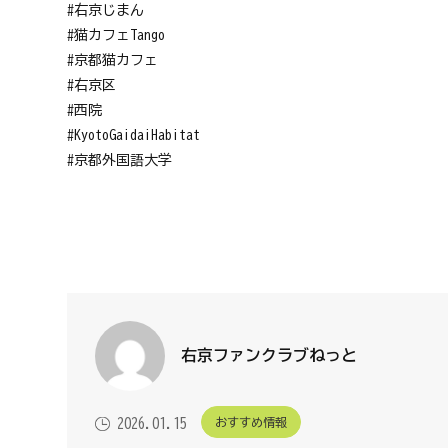
#右京じまん
#猫カフェTango
#京都猫カフェ
#右京区
#西院
#KyotoGaidaiHabitat
#京都外国語大学
右京ファンクラブねっと
おすすめ情報
2026.01.15