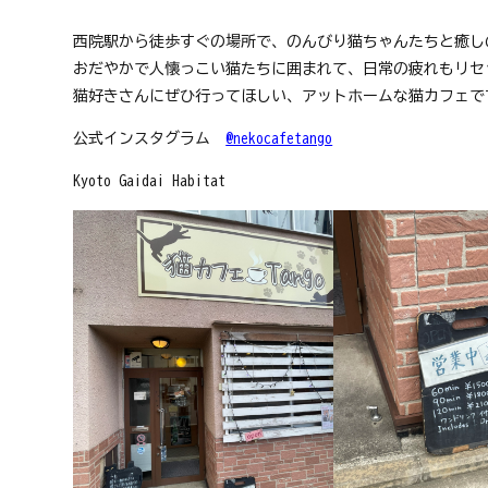
京
フ
西院駅から徒歩すぐの場所で、のんびり猫ちゃんたちと癒し
ァ
おだやかで人懐っこい猫たちに囲まれて、日常の疲れもリセ
ン
ク
猫好きさんにぜひ行ってほしい、アットホームな猫カフェで
ラ
公式インスタグラム　
@nekocafetango
ブ
ね
Kyoto Gaidai Habitat
っ
と