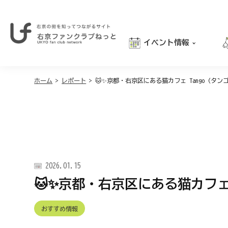
イベント情報
右
京
おでかけ
の
街
ホーム
>
レポート
>
🐱✨京都・右京区にある猫カフェ Tango（タン
グルメ
を
学び
知
っ
親子向け
て
つ
な
が
2026.01.15
る
サ
🐱✨京都・右京区にある猫カフェ 
イ
ト
｜
おすすめ情報
右