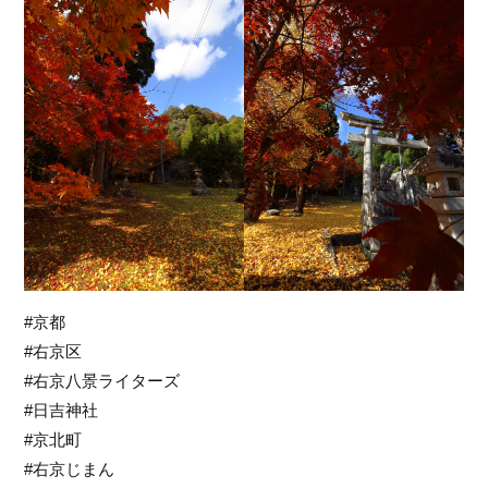
#京都
#右京区
#右京八景ライターズ
#日吉神社
#京北町
#右京じまん