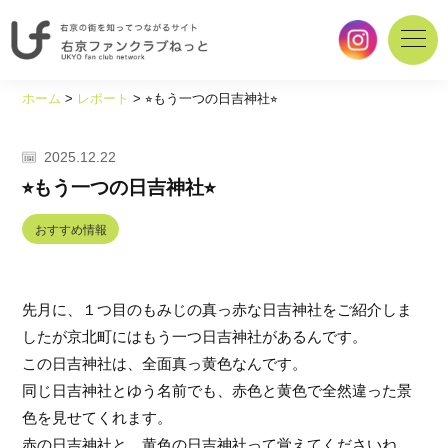
右
京
ホーム
>
レポート
>
⭐︎もう一つの日吉神社⭐︎
の
街
を
2025.12.22
知
⭐︎もう一つの日吉神社⭐︎
っ
て
おすすめ情報
つ
な
が
先月に、１つ目のもみじの真っ赤な日吉神社をご紹介しま
る
サ
したが京北町にはもう一つ日吉神社があるんです。
イ
この日吉神社は、全面真っ黄色なんです。
ト
同じ日吉神社とゆう名前でも、赤色と黄色で全然違った景
｜
色を見せてくれます。
右
京
赤の日吉神社と、黄色の日吉神社って覚えてくださいね