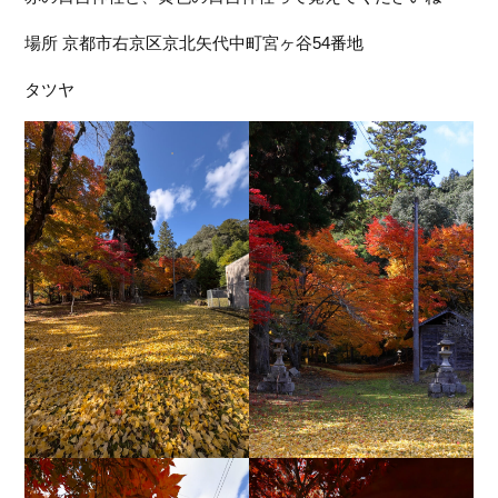
フ
場所 京都市右京区京北矢代中町宮ヶ谷54番地
ァ
ン
タツヤ
ク
ラ
ブ
ね
っ
と