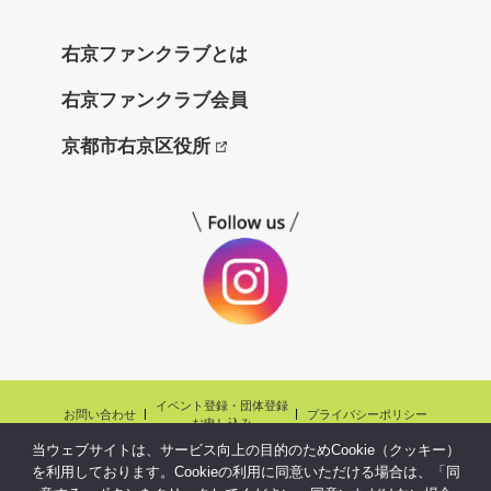
ね
っ
右京ファンクラブとは
と
右京ファンクラブ会員
京都市右京区役所
イベント登録・団体登録
お問い合わせ
プライバシーポリシー
お申し込み
当ウェブサイトは、サービス向上の目的のためCookie（クッキー）
Copyright©ukyo fanclubnet.,Ltd.All Rights reserved.
を利用しております。Cookieの利用に同意いただける場合は、「同