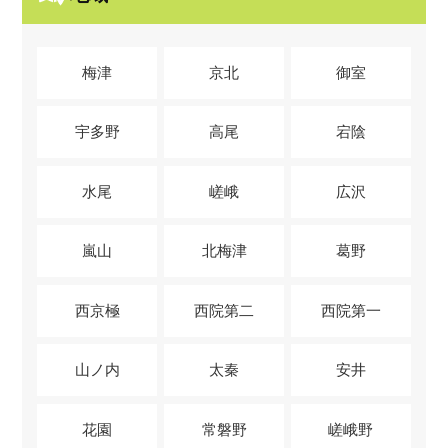
梅津
京北
御室
宇多野
高尾
宕陰
水尾
嵯峨
広沢
嵐山
北梅津
葛野
西京極
西院第二
西院第一
山ノ内
太秦
安井
花園
常磐野
嵯峨野