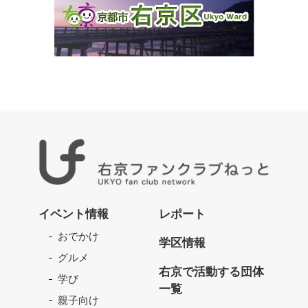
右
京
イベント情報
レポート
フ
おでかけ
ァ
学区情報
ン
グルメ
ク
右京で活動する団体
学び
ラ
一覧
ブ
親子向け