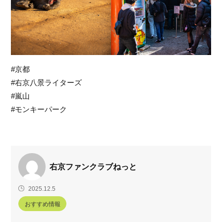
#京都
#右京八景ライターズ
#嵐山
#モンキーパーク
右京ファンクラブねっと
2025.12.5
おすすめ情報