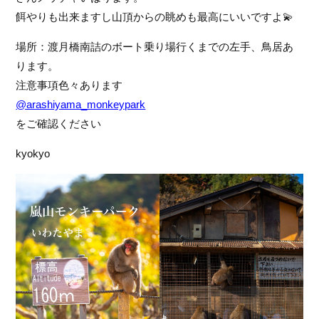
フ
餌やりも出来ますし山頂からの眺めも最高にいいですよ
💫
ァ
ン
場所：渡月橋南詰のボート乗り場行くまでの左手、鳥居あ
ク
ります。
ラ
注意事項色々あります
ブ
@arashiyama_monkeypark
ね
っ
をご確認ください
と
kyokyo