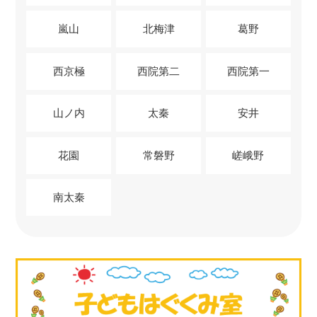
嵐山
北梅津
葛野
西京極
西院第二
西院第一
山ノ内
太秦
安井
花園
常磐野
嵯峨野
南太秦