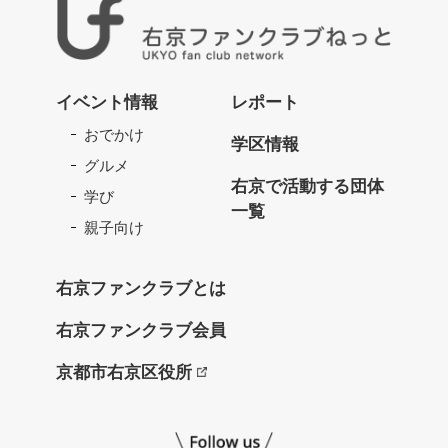
右
京
イベント情報
レポート
フ
おでかけ
ァ
学区情報
ン
グルメ
ク
右京で活動する団体
学び
ラ
一覧
ブ
親子向け
ね
っ
右京ファンクラブとは
と
右京ファンクラブ会員
京都市右京区役所