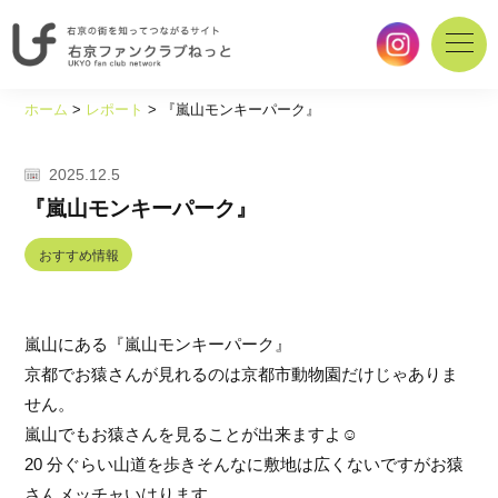
右
京
ホーム
>
レポート
>
『嵐山モンキーパーク』
の
街
を
2025.12.5
知
『嵐山モンキーパーク』
っ
て
おすすめ情報
つ
な
が
嵐山にある『嵐山モンキーパーク』
る
サ
京都でお猿さんが見れるのは京都市動物園だけじゃありま
イ
せん。
ト
嵐山でもお猿さんを見ることが出来ますよ
☺
｜
20 分ぐらい山道を歩きそんなに敷地は広くないですがお猿
右
京
さんメッチャいはります。