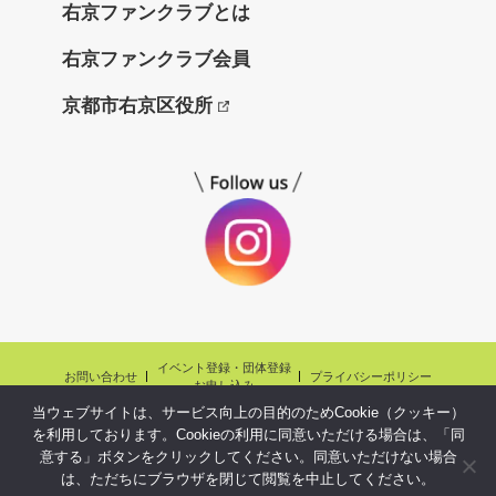
右京ファンクラブとは
と
右京ファンクラブ会員
京都市右京区役所
イベント登録・団体登録
お問い合わせ
プライバシーポリシー
お申し込み
当ウェブサイトは、サービス向上の目的のためCookie（クッキー）
Copyright©ukyo fanclubnet.,Ltd.All Rights reserved.
を利用しております。Cookieの利用に同意いただける場合は、「同
意する」ボタンをクリックしてください。同意いただけない場合
は、ただちにブラウザを閉じて閲覧を中止してください。