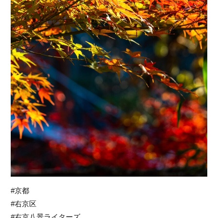
#京都
#右京区
#右京八景ライターズ