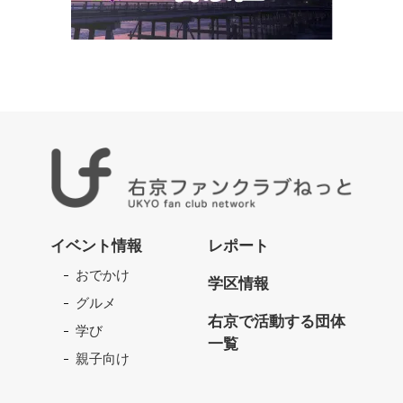
右
京
イベント情報
レポート
フ
おでかけ
ァ
学区情報
ン
グルメ
ク
右京で活動する団体
学び
ラ
一覧
ブ
親子向け
ね
っ