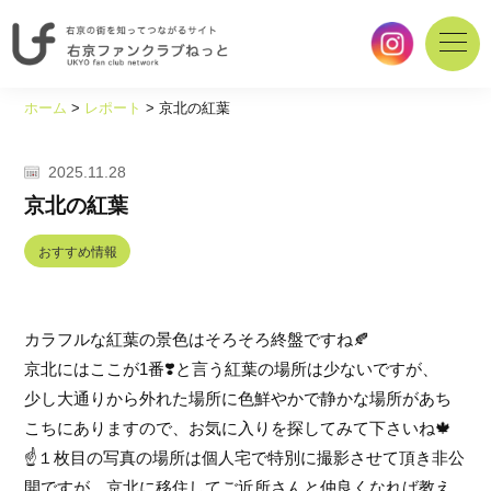
右
京
ホーム
>
レポート
>
京北の紅葉
の
街
を
2025.11.28
知
京北の紅葉
っ
て
おすすめ情報
つ
な
が
カラフルな紅葉の景色はそろそろ終盤ですね
🍂
る
サ
京北にはここが1番
❣
️と言う紅葉の場所は少ないですが、
イ
少し大通りから外れた場所に色鮮やかで静かな場所があち
ト
こちにありますので、お気に入りを探してみて下さいね
🍁
｜
☝
️１枚目の写真の場所は個人宅で特別に撮影させて頂き非公
右
京
開ですが、京北に移住してご近所さんと仲良くなれば教え