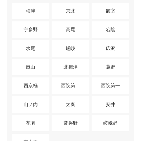
梅津
京北
御室
宇多野
高尾
宕陰
水尾
嵯峨
広沢
嵐山
北梅津
葛野
西京極
西院第二
西院第一
山ノ内
太秦
安井
花園
常磐野
嵯峨野