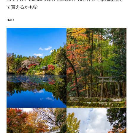
フ
て貰えるかも
🤭
ァ
ン
nao
ク
ラ
ブ
ね
っ
と