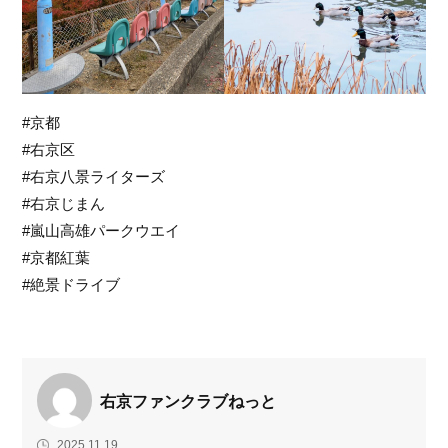
#京都
#右京区
#右京八景ライターズ
#右京じまん
#嵐山高雄パークウエイ
#京都紅葉
#絶景ドライブ
右京ファンクラブねっと
2025.11.19