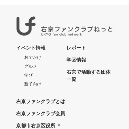
右
京
イベント情報
レポート
フ
おでかけ
ァ
学区情報
ン
グルメ
ク
右京で活動する団体
学び
ラ
一覧
ブ
親子向け
ね
っ
右京ファンクラブとは
と
右京ファンクラブ会員
京都市右京区役所