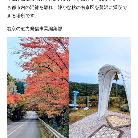
フ
京都市内の混雑を離れ、静かな秋の右京区を贅沢に満喫で
ァ
きる場所です。
ン
ク
右京の魅力発信事業編集部
ラ
ブ
ね
っ
と