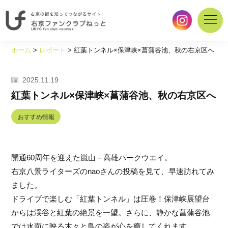
右
京
ホーム
>
レポート
>
紅葉トンネル×保津峡×菖蒲谷池、秋の右京区へ
の
街
を
2025.11.19
知
紅葉トンネル×保津峡×菖蒲谷池、秋の右京区へ
っ
て
おすすめ情報
つ
な
が
開通60周年を迎えた嵐山－高雄パークウエイ。
る
サ
右京八景ライターズのnaoさんの投稿を見て、早速訪れてみ
イ
ました。
ト
ドライブで楽しむ「紅葉トンネル」は圧巻！保津峡展望台
｜
からは渓谷と紅葉の絶景を一望。さらに、静かな菖蒲谷池
右
京
では水面に映る木々と鳥の姿が心を癒してくれます。