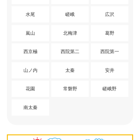
水尾
嵯峨
広沢
嵐山
北梅津
葛野
西京極
西院第二
西院第一
山ノ内
太秦
安井
花園
常磐野
嵯峨野
南太秦