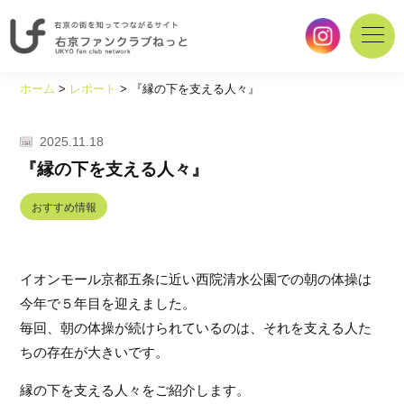
右
京
ホーム
>
レポート
>
『縁の下を支える人々』
の
街
を
2025.11.18
知
『縁の下を支える人々』
っ
て
おすすめ情報
つ
な
が
イオンモール京都五条に近い西院清水公園での朝の体操は
る
サ
今年で５年目を迎えました。
イ
毎回、朝の体操が続けられているのは、それを支える人た
ト
ちの存在が大きいです。
｜
右
縁の下を支える人々をご紹介します。
京