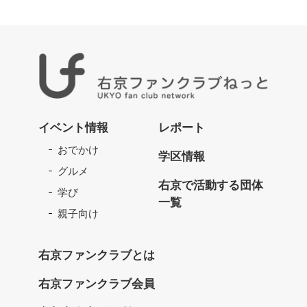
右
京
イベント情報
レポート
フ
おでかけ
ァ
学区情報
ン
グルメ
ク
右京で活動する団体
学び
ラ
一覧
ブ
親子向け
ね
っ
右京ファンクラブとは
と
右京ファンクラブ会員