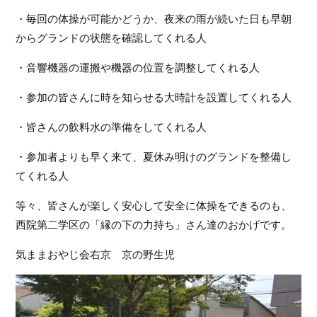
フ
・毎回の体操が可能かどうか、夜来の雨が続いた日も早朝
ァ
からグランドの状態を確認してくれる人
ン
ク
・音響機器の運搬や機器の位置を調整してくれる人
ラ
ブ
・参加の皆さんに時を知らせる大時計を設置してくれる人
ね
っ
・皆さんの飲料水の準備をしてくれる人
と
・参加者よりも早く来て、夏休み明けのグランドを整備し
てくれる人
等々、皆さんが楽しく安心して安全に体操をできるのも、
西院第二学区の「縁の下の力持ち」さん達のおかげです。
気ままおやじ会右京　京の野生児