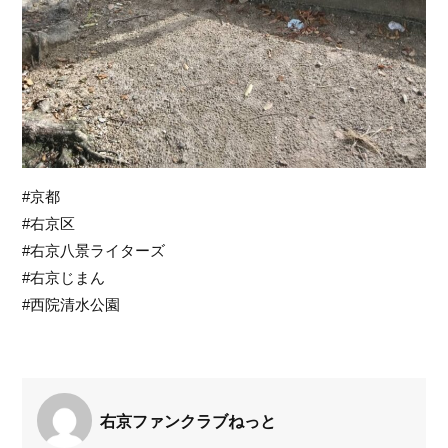
#京都
#右京区
#右京八景ライターズ
#右京じまん
#西院清水公園
右京ファンクラブねっと