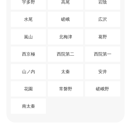
宇多野
高尾
宕陰
水尾
嵯峨
広沢
嵐山
北梅津
葛野
西京極
西院第二
西院第一
山ノ内
太秦
安井
花園
常磐野
嵯峨野
南太秦