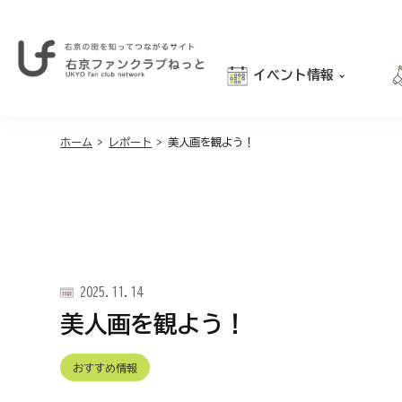
イベント情報
右
京
おでかけ
の
街
ホーム
>
レポート
>
美人画を観よう！
グルメ
を
学び
知
っ
親子向け
て
つ
な
が
2025.11.14
る
サ
美人画を観よう！
イ
ト
｜
おすすめ情報
右