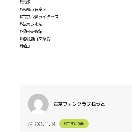
#京都
#京都市右京区
#右京八景ライターズ
#右京じまん
#福田美術館
#嵯峨嵐山文華館
#嵐山
右京ファンクラブねっと
おすすめ情報
2025.11.14