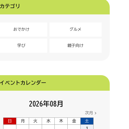
カテゴリ
おでかけ
グルメ
学び
親子向け
イベントカレンダー
2026
年
08
月
次月
日
月
火
水
木
金
土