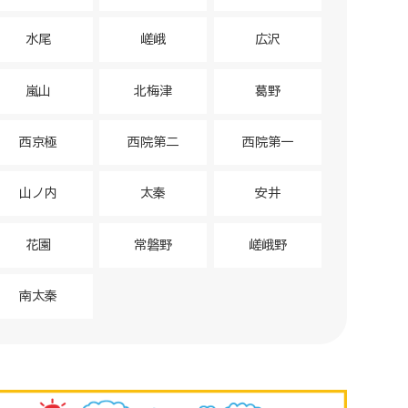
水尾
嵯峨
広沢
嵐山
北梅津
葛野
西京極
西院第二
西院第一
山ノ内
太秦
安井
花園
常磐野
嵯峨野
南太秦