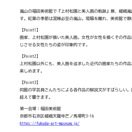
京
フ
嵐山の福田美術館で『上村松園と美人画の軌跡』展、嵯峨嵐
ァ
す。紅葉の季節は混雑必至の嵐山。喧騒を離れ、美術館で静
ン
ク
【Point1】
ラ
画家、上村松園が描いた美人画。女性が女性を描くその作品
ブ
ね
じさせる女性たちの姿が印象的です。
っ
【Point2】
と
上村松園以外にも、美人画を追求した近代の画家たちの作品
楽しめます。
【Point3】
同館の学芸員さんたちによる各作品の解説文がすばらしい。
超えて響きます。
第一会場：福田美術館
京都市右京区嵯峨天龍寺芒ノ馬場町3-16
https://fukuda-art-museum.jp/