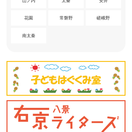
山ノ内
太秦
安井
花園
常磐野
嵯峨野
南太秦