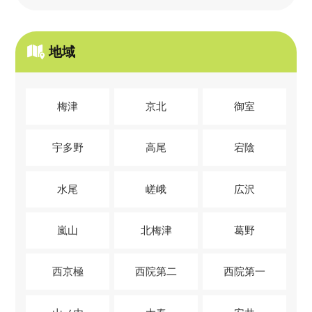
地域
梅津
京北
御室
宇多野
高尾
宕陰
水尾
嵯峨
広沢
嵐山
北梅津
葛野
西京極
西院第二
西院第一