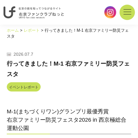
右
京
ホーム
>
レポート
>
行ってきました！M-1 右京ファミリー防災フェ
の
スタ
街
を
2026.07.7
知
っ
行ってきました！M-1 右京ファミリー防災フェ
て
スタ
つ
な
イベントレポート
が
る
サ
イ
M-1(まちづくりワン)グランプリ最優秀賞
ト
右京ファミリー防災フェスタ2026 in 西京極総合
｜
運動公園
右
京