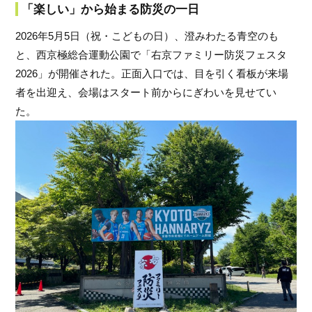
「楽しい」から始まる防災の一日
フ
ァ
2026年5月5日（祝・こどもの日）、澄みわたる青空のも
ン
と、西京極総合運動公園で「右京ファミリー防災フェスタ
ク
2026」が開催された。正面入口では、目を引く看板が来場
ラ
ブ
者を出迎え、会場はスタート前からにぎわいを見せてい
ね
た。
っ
と