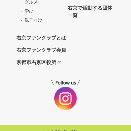
グルメ
ク
右京で活動する団体
学び
ラ
一覧
ブ
親子向け
ね
っ
右京ファンクラブとは
と
右京ファンクラブ会員
京都市右京区役所