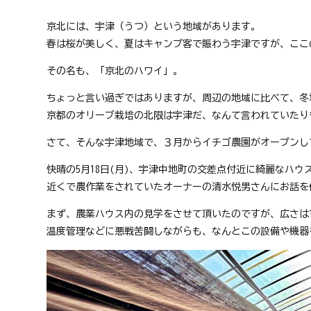
京
フ
京北には、宇津（うつ）という地域があります。
ァ
春は桜が美しく、夏はキャンプ客で賑わう宇津ですが、ここ
ン
ク
その名も、「京北のハワイ」。
ラ
ブ
ちょっと言い過ぎではありますが、周辺の地域に比べて、冬
ね
京都のオリーブ栽培の北限は宇津だ、なんて言われていたり
っ
と
さて、そんな宇津地域で、３月からイチゴ農園がオープンし
快晴の5月18日(月)、宇津中地町の交差点付近に綺麗なハ
近くで農作業をされていたオーナーの清水悦男さんにお話を
まず、農業ハウス内の見学をさせて頂いたのですが、広さは10
温度管理などに悪戦苦闘しながらも、なんとこの設備や機器