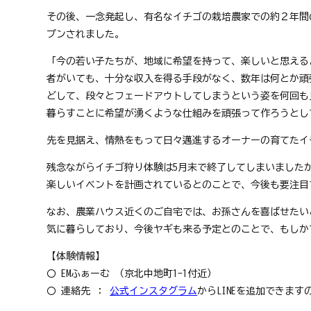
その後、一念発起し、有名なイチゴの栽培農家での約２年間
プンされました。
「今の若い子たちが、地域に希望を持って、楽しいと思える
者がいても、十分な収入を得る手段がなく、数年は何とか頑
どして、段々とフェードアウトしてしまうという姿を何回も
暮らすことに希望が湧くような仕組みを頑張って作ろうとし
先を見据え、情熱をもって日々邁進するオーナーの育てたイ
残念ながらイチゴ狩り体験は5月末で終了してしまいました
楽しいイベントを計画されているとのことで、今後も要注目
なお、農業ハウス近くのご自宅では、お孫さんを喜ばせたい
気に暮らしており、今後ヤギも来る予定とのことで、もしか
【体験情報】
〇 EMふぁーむ （京北中地町1-1付近）
〇 連絡先 ： 
公式インスタグラム
からLINEを追加できま