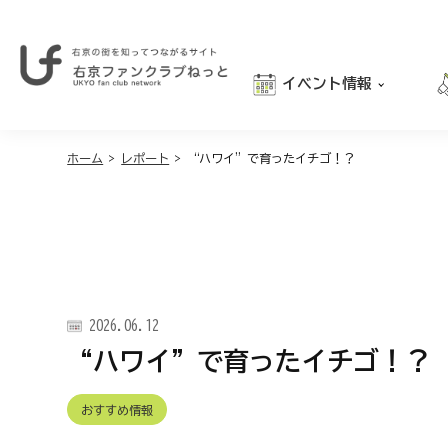
イベント情報
右
京
おでかけ
の
街
ホーム
>
レポート
>
“ハワイ”で育ったイチゴ！？
グルメ
を
学び
知
っ
親子向け
て
つ
な
が
2026.06.12
る
サ
“ハワイ”で育ったイチゴ！？
イ
ト
｜
おすすめ情報
右