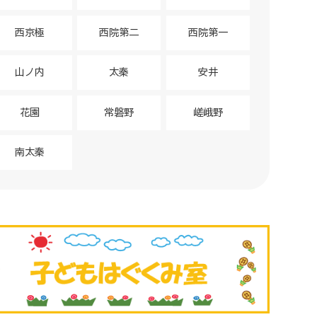
西京極
西院第二
西院第一
山ノ内
太秦
安井
花園
常磐野
嵯峨野
南太秦