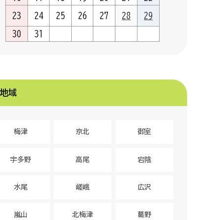
23
24
25
26
27
28
29
30
31
地域
梅津
京北
御室
宇多野
高尾
宕陰
水尾
嵯峨
広沢
嵐山
北梅津
葛野