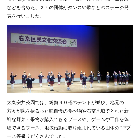
フ
などを含めた、２４の団体がダンスや歌などのステージ発
ァ
表を行いました。
ン
ク
ラ
ブ
ね
っ
と
太秦安井公園では、総勢４０程のテントが並び、地元の
方々が腕を振るった味自慢の食べ物や右京地域でとれた新
鮮な野菜・果物が購入できるブースや、ゲームや工作を体
験できるブース、地域活動に取り組まれている団体のPRブ
ース等盛りだくさんでした。