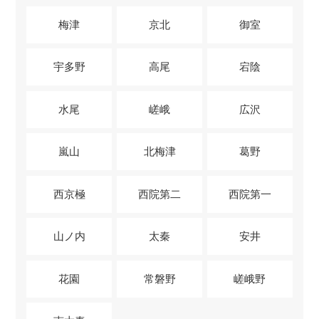
梅津
京北
御室
宇多野
高尾
宕陰
水尾
嵯峨
広沢
嵐山
北梅津
葛野
西京極
西院第二
西院第一
山ノ内
太秦
安井
花園
常磐野
嵯峨野