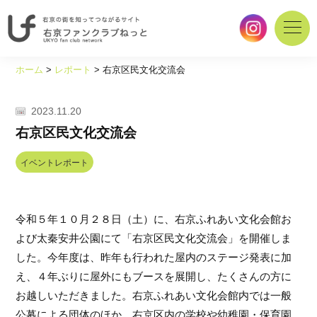
右
京
ホーム
>
レポート
>
右京区民文化交流会
の
街
を
2023.11.20
知
右京区民文化交流会
っ
て
イベントレポート
つ
な
が
令和５年１０月２８日（土）に、右京ふれあい文化会館お
る
サ
よび太秦安井公園にて「右京区民文化交流会」を開催しま
イ
した。今年度は、昨年も行われた屋内のステージ発表に加
ト
え、４年ぶりに屋外にもブースを展開し、たくさんの方に
｜
お越しいただきました。右京ふれあい文化会館内では一般
右
京
公募による団体のほか、右京区内の学校や幼稚園・保育園