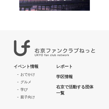
右
京
イベント情報
レポート
フ
おでかけ
ァ
学区情報
ン
グルメ
ク
右京で活動する団体
学び
ラ
一覧
ブ
親子向け
ね
っ