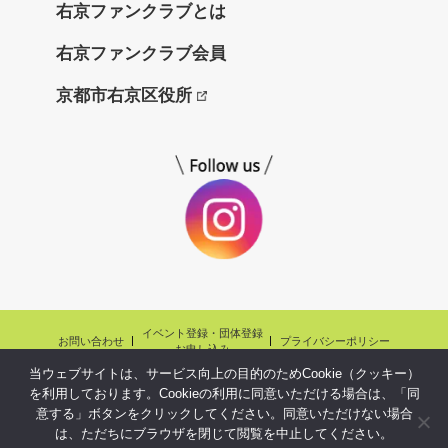
右京ファンクラブとは
と
右京ファンクラブ会員
京都市右京区役所
イベント登録・団体登録
お問い合わせ
プライバシーポリシー
お申し込み
当ウェブサイトは、サービス向上の目的のためCookie（クッキー）
Copyright©ukyo fanclubnet.,Ltd.All Rights reserved.
を利用しております。Cookieの利用に同意いただける場合は、「同
意する」ボタンをクリックしてください。同意いただけない場合
は、ただちにブラウザを閉じて閲覧を中止してください。