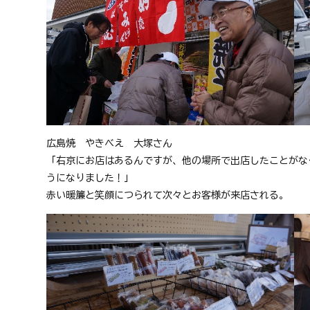
広島焼　やきべえ　大塚さん
「右京にお店はあるんですが、他の場所で出店したことがな
うになりました！」
赤い暖簾と笑顔につられて次々とお客様が来店される。