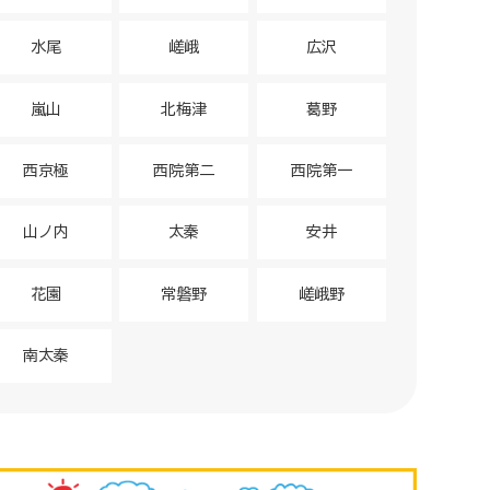
水尾
嵯峨
広沢
嵐山
北梅津
葛野
西京極
西院第二
西院第一
山ノ内
太秦
安井
花園
常磐野
嵯峨野
南太秦