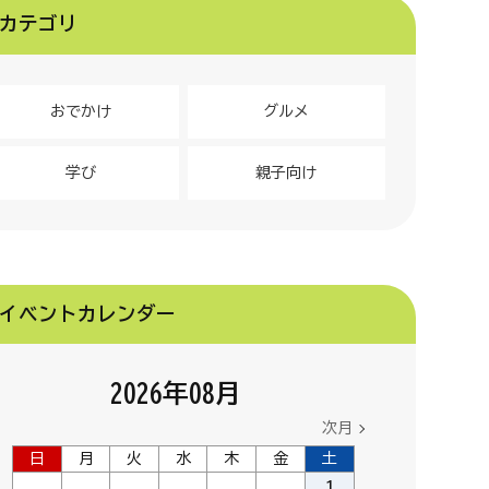
カテゴリ
おでかけ
グルメ
学び
親子向け
イベントカレンダー
2026
年
08
月
次月
日
月
火
水
木
金
土