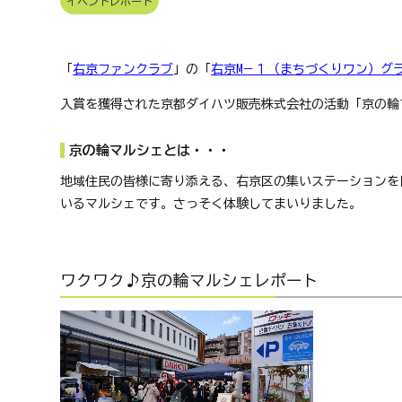
イベントレポート
京
フ
ァ
ン
「
右京ファンクラブ
」の「
右京M－１（まちづくりワン）グ
ク
ラ
入賞を獲得された京都ダイハツ販売株式会社の活動「京の輪
ブ
ね
京の輪マルシェとは・・・
っ
と
地域住民の皆様に寄り添える、右京区の集いステーションを
いるマルシェです。さっそく体験してまいりました。
ワクワク
♪
京の輪マルシェレポート