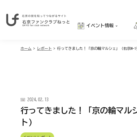
イベント情報
右
京
おでかけ
の
街
ホーム
>
レポート
>
行ってきました！「京の輪マルシェ」（右京M-
グルメ
を
学び
知
っ
親子向け
て
つ
な
が
2024.02.13
る
サ
行ってきました！「京の輪マルシ
イ
ト
ト）
｜
右