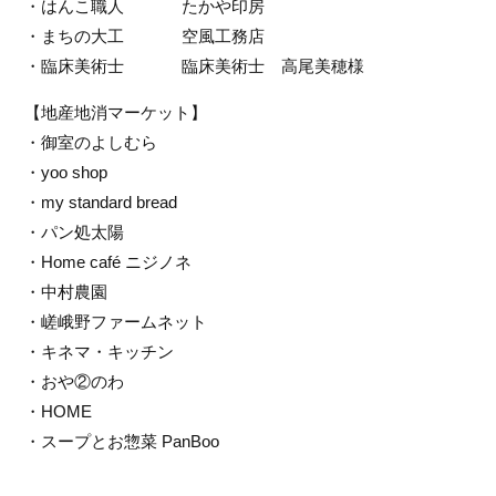
・はんこ職人             たかや印房
・まちの大工             空風工務店
・臨床美術士             臨床美術士　高尾美穂様
【地産地消マーケット】
・御室のよしむら
・yoo shop
・my standard bread
・パン処太陽
・Home café ニジノネ
・中村農園
・嵯峨野ファームネット
・キネマ・キッチン
・おや②のわ
・HOME
・スープとお惣菜 PanBoo