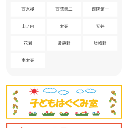
西京極
西院第二
西院第一
山ノ内
太秦
安井
花園
常磐野
嵯峨野
南太秦