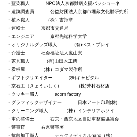
・藍染職人             NPO法人京都難病支援パッショーネ
・遺跡調査員             公益財団法人京都市埋蔵文化財研究所
・植木職人             （株）吉翔堂
・運転士             京都市交通局
・エンジニア             京都先端科学大学
・オリジナルグッズ職人              (有)ベストプレイ
・介護士             社会福祉法人嵐山寮
・家具職人              (有)山田木工所
・看板屋             （株）コダマ製作所
・ギフトクリエイター             (株)キャピタル
・京石工（きょういしく）              (株)芳村石材店
・クッキー職人             acorn factory
・グラフィックデザイナー             日本アート印刷(株)
・クリーニング職人             （株）インテリアホソイ
・車の整備士             右京・西京地区自動車整備協議会
・警察官             右京警察署
・抗菌加工職人             テックメディカルnano（株）