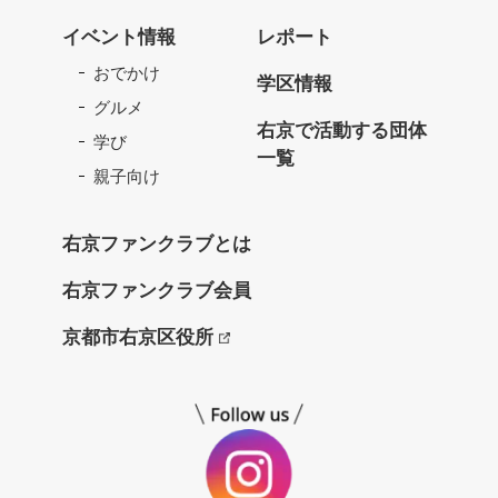
右
京
イベント情報
レポート
フ
おでかけ
ァ
学区情報
ン
グルメ
ク
右京で活動する団体
学び
ラ
一覧
ブ
親子向け
ね
っ
右京ファンクラブとは
と
右京ファンクラブ会員
京都市右京区役所