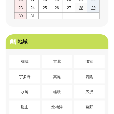
23
24
25
26
27
28
29
30
31
地域
梅津
京北
御室
宇多野
高尾
宕陰
水尾
嵯峨
広沢
嵐山
北梅津
葛野