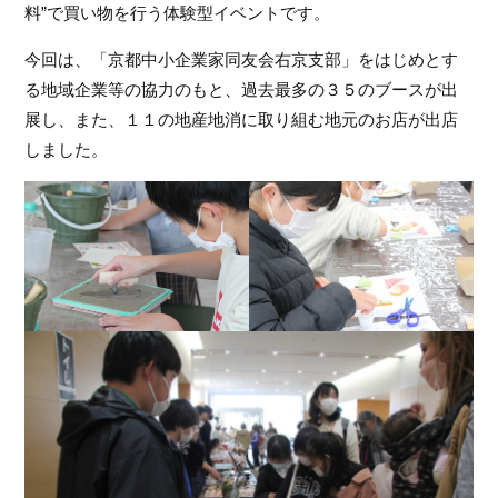
料”で買い物を行う体験型イベントです。
フ
ァ
今回は、「京都中小企業家同友会右京支部」をはじめとす
ン
る地域企業等の協力のもと、過去最多の３５のブースが出
ク
ラ
展し、また、１１の地産地消に取り組む地元のお店が出店
ブ
しました。
ね
っ
と