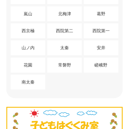
嵐山
北梅津
葛野
西京極
西院第二
西院第一
山ノ内
太秦
安井
花園
常磐野
嵯峨野
南太秦