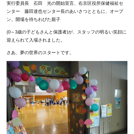
実行委員長　石田　光の開始宣言、右京区役所保健福祉セ
フ
ンター　藤田達也センター長のあいさつとともに、オープ
ァ
ン
ン。開場を待ちわびた親子
ク
ラ
(0～3歳の子どもさんと保護者)が、スタッフの明るい笑顔に
ブ
迎えられて入場されました。
ね
っ
さあ、夢の世界のスタートです。
と