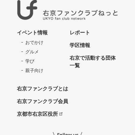
右
京
イベント情報
レポート
フ
おでかけ
ァ
学区情報
ン
グルメ
ク
右京で活動する団体
学び
ラ
一覧
ブ
親子向け
ね
っ
右京ファンクラブとは
と
右京ファンクラブ会員
京都市右京区役所