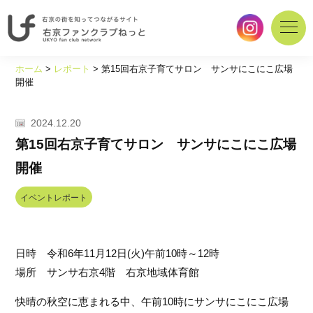
右
京
ホーム
>
レポート
>
第15回右京子育てサロン サンサにこにこ広場
の
開催
街
を
2024.12.20
知
っ
第15回右京子育てサロン サンサにこにこ広場
て
開催
つ
な
イベントレポート
が
る
サ
イ
日時　令和6年11月12日(火)午前10時～12時
ト
場所　サンサ右京4階　右京地域体育館
｜
右
快晴の秋空に恵まれる中、午前10時にサンサにこにこ広場
京