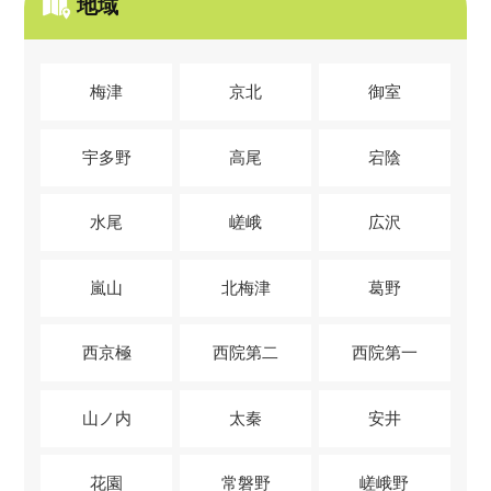
地域
梅津
京北
御室
宇多野
高尾
宕陰
水尾
嵯峨
広沢
嵐山
北梅津
葛野
西京極
西院第二
西院第一
山ノ内
太秦
安井
花園
常磐野
嵯峨野