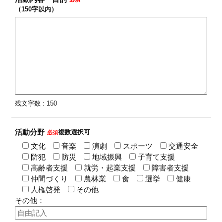
（150字以内）
残文字数 :
150
活動分野
複数選択可
必須
文化
音楽
演劇
スポーツ
交通安全
防犯
防災
地域振興
子育て支援
高齢者支援
就労・起業支援
障害者支援
仲間づくり
農林業
食
選挙
健康
人権啓発
その他
その他：