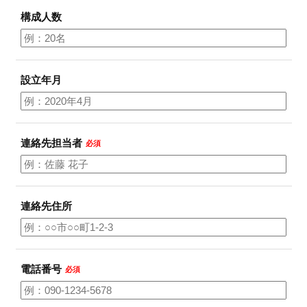
フ
構成人数
ァ
ン
ク
ラ
設立年月
ブ
ね
っ
と
連絡先担当者
必須
連絡先住所
電話番号
必須