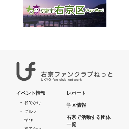
右
京
イベント情報
レポート
フ
おでかけ
ァ
学区情報
ン
グルメ
ク
右京で活動する団体
学び
ラ
一覧
ブ