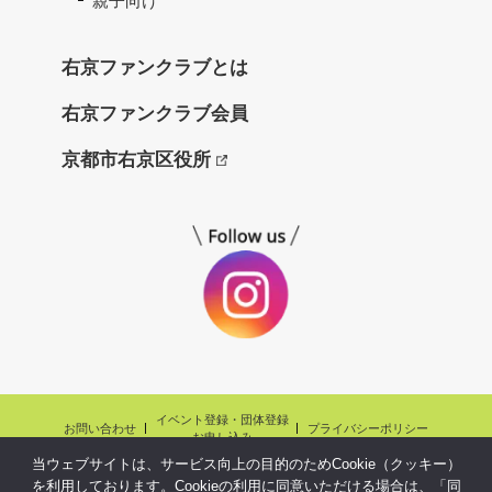
親子向け
ね
っ
右京ファンクラブとは
と
右京ファンクラブ会員
京都市右京区役所
イベント登録・団体登録
お問い合わせ
プライバシーポリシー
お申し込み
当ウェブサイトは、サービス向上の目的のためCookie（クッキー）
Copyright©ukyo fanclubnet.,Ltd.All Rights reserved.
を利用しております。Cookieの利用に同意いただける場合は、「同