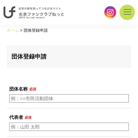
右
京
ホーム
>
団体登録申請
の
街
を
知
団体登録申請
っ
て
つ
な
団体名称
が
必須
る
サ
イ
ト
代表者
必須
｜
右
京