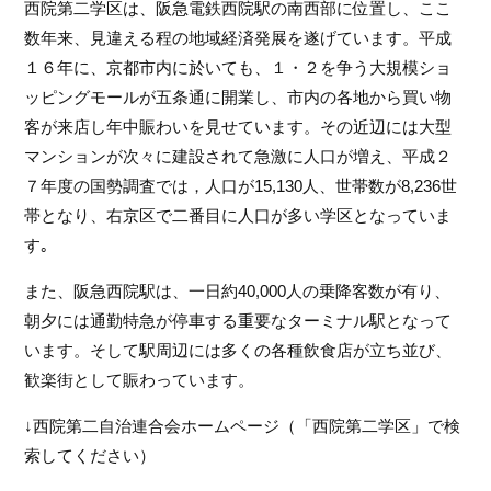
西院第二学区は、阪急電鉄西院駅の南西部に位置し、ここ
フ
数年来、見違える程の地域経済発展を遂げています。平成
ァ
１６年に、京都市内に於いても、１・２を争う大規模ショ
ン
ク
ッピングモールが五条通に開業し、市内の各地から買い物
ラ
客が来店し年中賑わいを見せています。その近辺には大型
ブ
マンションが次々に建設されて急激に人口が増え、平成２
ね
７年度の国勢調査では，人口が15,130人、世帯数が8,236世
っ
と
帯となり、右京区で二番目に人口が多い学区となっていま
す｡
また、阪急西院駅は、一日約40,000人の乗降客数が有り、
朝夕には通勤特急が停車する重要なターミナル駅となって
います。そして駅周辺には多くの各種飲食店が立ち並び、
歓楽街として賑わっています。
↓西院第二自治連合会ホームページ（「西院第二学区」で検
索してください）