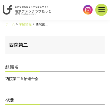
右
京
ホーム
>
学区情報
>
西院第二
の
街
を
知
西院第二
っ
て
つ
な
組織名
が
る
西院第二自治連合会
サ
イ
ト
｜
概要
右
京