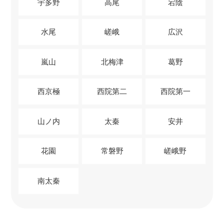
宇多野
高尾
宕陰
水尾
嵯峨
広沢
嵐山
北梅津
葛野
西京極
西院第二
西院第一
山ノ内
太秦
安井
花園
常磐野
嵯峨野
南太秦