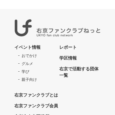
右
京
イベント情報
レポート
フ
おでかけ
ァ
学区情報
ン
グルメ
ク
右京で活動する団体
学び
ラ
一覧
ブ
親子向け
ね
っ
右京ファンクラブとは
と
右京ファンクラブ会員