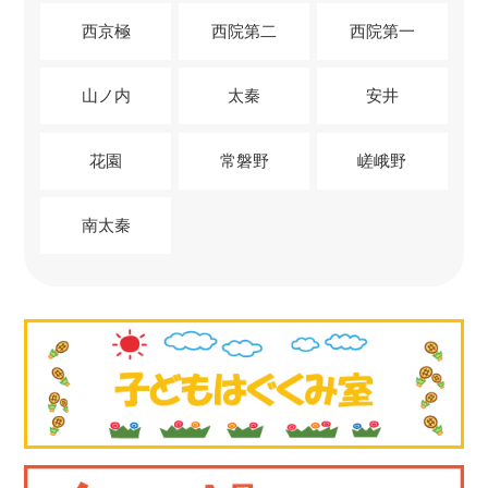
西京極
西院第二
西院第一
山ノ内
太秦
安井
花園
常磐野
嵯峨野
南太秦