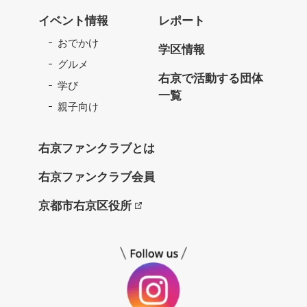
京
イベント情報
レポート
フ
おでかけ
ァ
学区情報
ン
グルメ
ク
右京で活動する団体
学び
ラ
一覧
ブ
親子向け
ね
っ
右京ファンクラブとは
と
右京ファンクラブ会員
京都市右京区役所