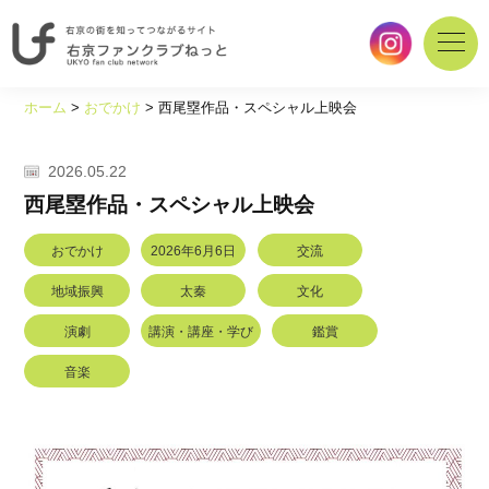
右
京
ホーム
>
おでかけ
>
西尾塁作品・スペシャル上映会
の
街
を
2026.05.22
知
西尾塁作品・スペシャル上映会
っ
て
おでかけ
2026年6月6日
交流
つ
な
地域振興
太秦
文化
が
演劇
講演・講座・学び
鑑賞
る
サ
音楽
イ
ト
｜
右
京