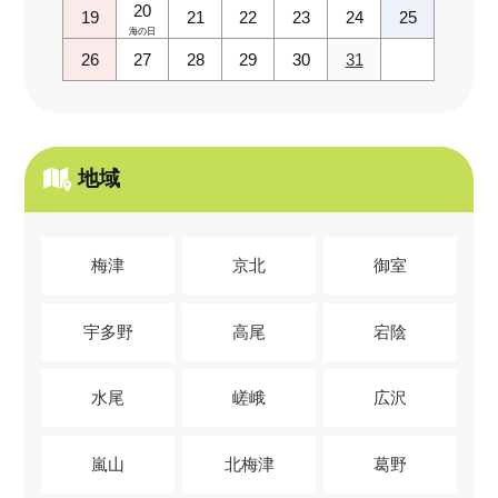
20
19
21
22
23
24
25
海の日
26
27
28
29
30
31
地域
梅津
京北
御室
宇多野
高尾
宕陰
水尾
嵯峨
広沢
嵐山
北梅津
葛野