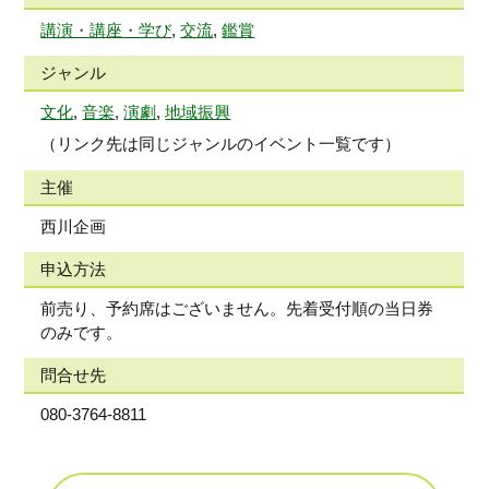
講演・講座・学び
,
交流
,
鑑賞
ジャンル
文化
,
音楽
,
演劇
,
地域振興
（リンク先は同じジャンルのイベント一覧です）
主催
西川企画
申込方法
前売り、予約席はございません。先着受付順の当日券
のみです。
問合せ先
080-3764-8811