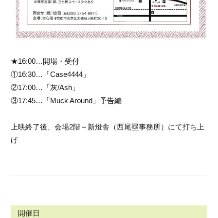
★
16:00…開場・受付
①16:30…「Case4444」
②17:00…「灰/Ash」
③17:45…「Muck Around」予告編
上映終了後、会場2階～新燈舎（西尾塁事務所）にて打ち上
げ
開催日