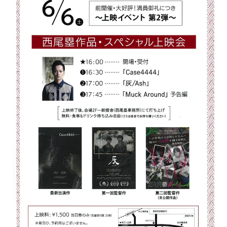
フ
ァ
ン
ク
ラ
ブ
ね
っ
と