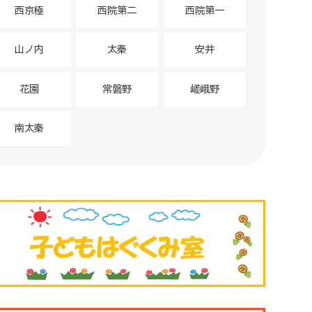
西京極
西院第二
西院第一
山ノ内
太秦
安井
花園
常磐野
嵯峨野
南太秦