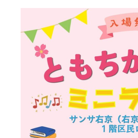
京
フ
ァ
ン
ク
ラ
ブ
ね
っ
と