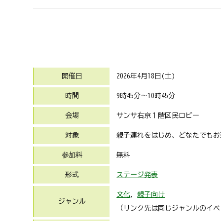
開催日
2026年4月18日(土)
時間
9時45分～10時45分
会場
サンサ右京１階区民ロビー
対象
親子連れをはじめ、どなたでもお
参加料
無料
形式
ステージ発表
文化
,
親子向け
ジャンル
（リンク先は同じジャンルのイベ