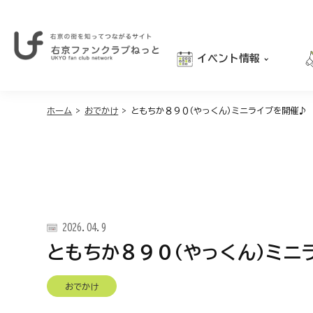
イベント情報
右
京
おでかけ
の
街
ホーム
>
おでかけ
>
ともちか８９０(やっくん)ミニライブを開催♪
グルメ
を
学び
知
っ
親子向け
て
つ
な
が
2026.04.9
る
サ
ともちか８９０(やっくん)ミニ
イ
ト
｜
おでかけ
右