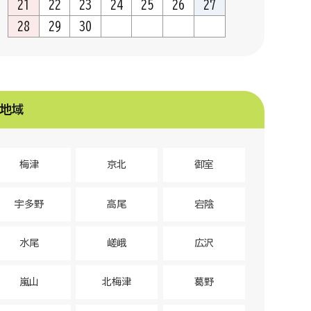
21
22
23
24
25
26
27
28
29
30
地域
梅津
京北
御室
宇多野
高尾
宕陰
水尾
嵯峨
広沢
嵐山
北梅津
葛野