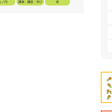
山ノ内
講演・講座・学び
食