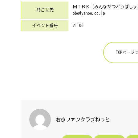
ＭＴＢＫ（みんながつどうばしょ） 
問合せ先
obo@yahoo.co.jp
イベント番号
21106
TOPページ
右京ファンクラブねっと