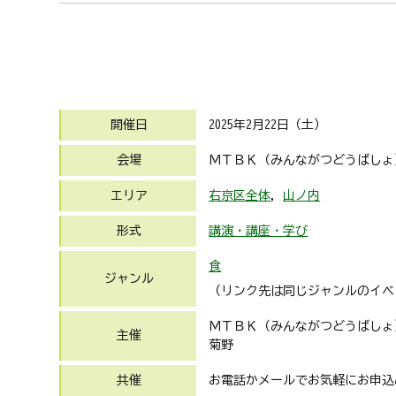
開催日
2025年2月22日（土）
会場
ＭＴＢＫ（みんながつどうばしょ）（
エリア
右京区全体
,
山ノ内
形式
講演・講座・学び
食
ジャンル
（リンク先は同じジャンルのイベ
ＭＴＢＫ（みんながつどうばしょ
主催
菊野
共催
お電話かメールでお気軽にお申込