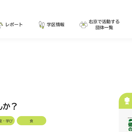
右京で活動する
レポート
学区情報
団体一覧
んか？
座・学び
食