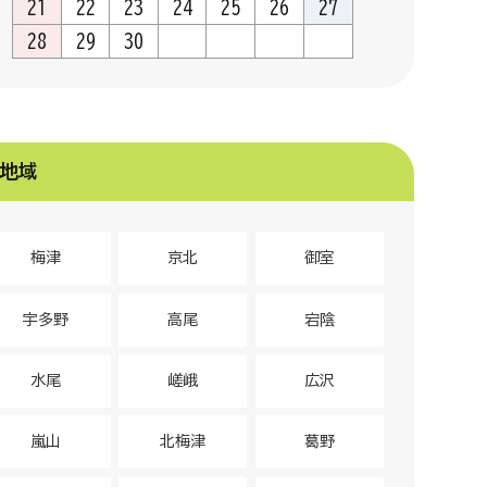
21
22
23
24
25
26
27
28
29
30
地域
梅津
京北
御室
宇多野
高尾
宕陰
水尾
嵯峨
広沢
嵐山
北梅津
葛野