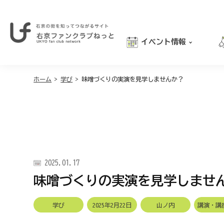
イベント情報
右
京
おでかけ
の
街
ホーム
>
学び
>
味噌づくりの実演を見学しませんか？
グルメ
を
学び
知
っ
親子向け
て
つ
な
が
2025.01.17
る
サ
味噌づくりの実演を見学しませ
イ
ト
｜
学び
2025年2月22日
山ノ内
講演・講
右