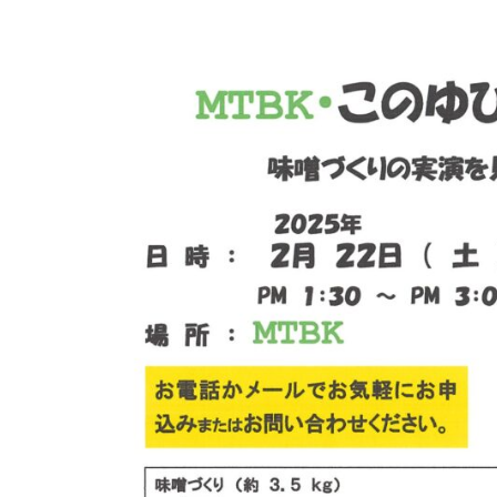
京
フ
ァ
ン
ク
ラ
ブ
ね
っ
と