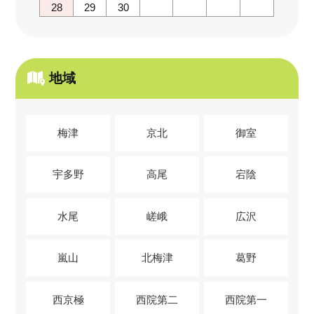
28
29
30
地域
梅津
京北
御室
宇多野
高尾
宕陰
水尾
嵯峨
広沢
嵐山
北梅津
葛野
西京極
西院第二
西院第一