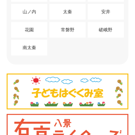
山ノ内
太秦
安井
花園
常磐野
嵯峨野
南太秦