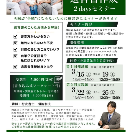
フ
ァ
ン
ク
ラ
ブ
ね
っ
と