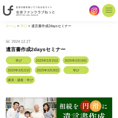
右
京
ホーム
>
学び
>
遺言書作成2daysセミナー
の
街
を
2024.12.27
知
遺言書作成2daysセミナー
っ
て
学び
2025年3月15日
2025年3月19日
つ
な
2025年3月22日
2025年3月26日
学び
が
講演・講座・学び
る
サ
イ
ト
｜
右
京