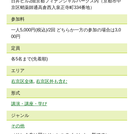
日昇ビル2階京都フィナンシャルパークス内（京都市中
京区蛸薬師通高倉西入泉正寺町334番地）
参加料
一人5,000円(税込)/2回 どちらか一方の参加の場合は3,0
00円
定員
各5名まで(先着順)
エリア
右京区全体
,
右京区外も含む
形式
講演・講座・学び
ジャンル
その他