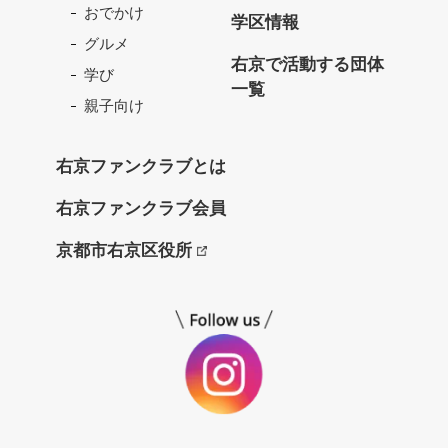
おでかけ
ァ
学区情報
ン
グルメ
ク
右京で活動する団体
学び
ラ
一覧
ブ
親子向け
ね
っ
右京ファンクラブとは
と
右京ファンクラブ会員
京都市右京区役所